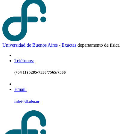
Universidad de Buenos Aires
-
Exactas
d
epartamento de
f
ísica
Teléfonos:
(+54 11) 5285-7530/7565/7566
Email:
info@df.uba.ar