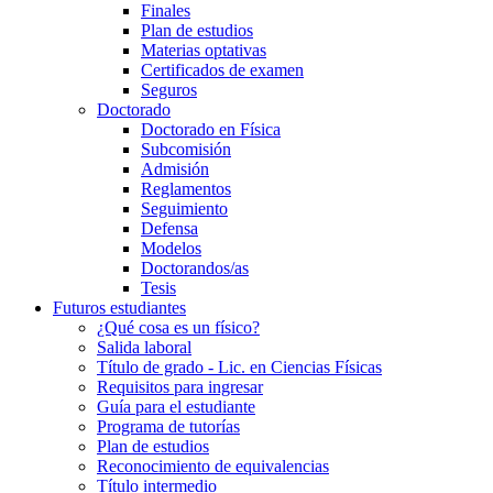
Finales
Plan de estudios
Materias optativas
Certificados de examen
Seguros
Doctorado
Doctorado en Física
Subcomisión
Admisión
Reglamentos
Seguimiento
Defensa
Modelos
Doctorandos/as
Tesis
Futuros estudiantes
¿Qué cosa es un físico?
Salida laboral
Título de grado - Lic. en Ciencias Físicas
Requisitos para ingresar
Guía para el estudiante
Programa de tutorías
Plan de estudios
Reconocimiento de equivalencias
Título intermedio