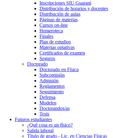
Inscripciones SIU Guaraní
Distribución de horarios y docentes
Distribución de aulas
Páginas de materias
Cursos on-line
Hemeroteca
Finales
Plan de estudios
Materias optativas
Certificados de examen
Seguros
Doctorado
Doctorado en Física
Subcomisión
Admisión
Reglamentos
Seguimiento
Defensa
Modelos
Doctorandos/as
Tesis
Futuros estudiantes
¿Qué cosa es un físico?
Salida laboral
Título de grado - Lic. en Ciencias Físicas