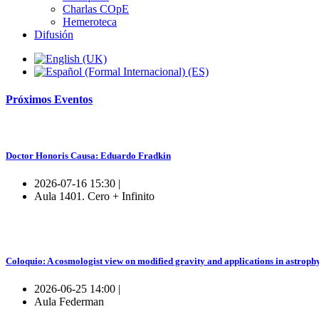
Charlas COpE
Hemeroteca
Difusión
Próximos
Eventos
Doctor Honoris Causa: Eduardo Fradkin
2026-07-16 15:30 |
Aula 1401. Cero + Infinito
Coloquio: A cosmologist view on modified gravity and applications in astroph
2026-06-25 14:00 |
Aula Federman