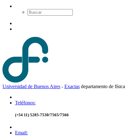
Universidad de Buenos Aires
-
Exactas
d
epartamento de
f
ísica
Teléfonos:
(+54 11) 5285-7530/7565/7566
Email: