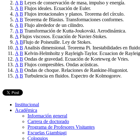
A
B
Leyes de conservación de masa, impulso y energía.
A
B
Flujos ideales. Ecuación de Euler.
A
B
Flujos irrotacionales y planos. Teorema del círculo.
A
B
Teorema de Blasius. Transformaciones conformes.
A
B
Flujo alrededor de un cilindro.
A
B
Transformación de Kutta-Joukovski. Aerodinámica.
A
Flujos viscosos. Ecuación de Navier-Stokes.
A
B
Flujo de Poiseuille. Ley de Stokes.
A
B
Analisis dimensional. Teorema Pi. Inestabilidades en fluido
A
B
Kelvin-Helmholtz y Rayleigh-Taylor. Ecuacion de Rayleig
A
B
Ondas de gravedad. Ecuación de Korteweg de Vries.
A
B
Flujos compresibles. Ondas acústicas.
A
B
Ondas de choque. Relaciones de Rankine-Hugoniot.
A
B
Turbulencia en fluidos. Espectro de Kolmogorov.
Institucional
Académica
Información general
Carrera de doctorado
Programa de Profesores Visitantes
Escuelas Giambiagi
Coloquios