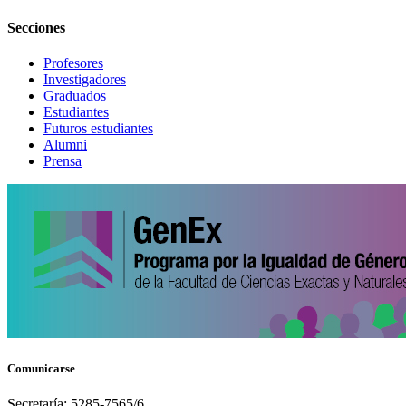
Secciones
Profesores
Investigadores
Graduados
Estudiantes
Futuros estudiantes
Alumni
Prensa
Comunicarse
Secretaría: 5285-7565/6