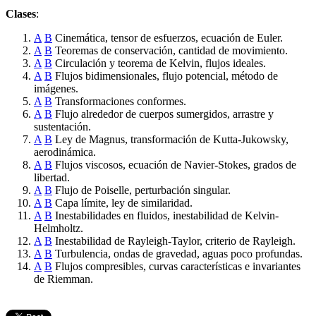
Clases
:
A
B
Cinemática, tensor de esfuerzos, ecuación de Euler.
A
B
Teoremas de conservación, cantidad de movimiento.
A
B
Circulación y teorema de Kelvin, flujos ideales.
A
B
Flujos bidimensionales, flujo potencial, método de
imágenes.
A
B
Transformaciones conformes.
A
B
Flujo alrededor de cuerpos sumergidos, arrastre y
sustentación.
A
B
Ley de Magnus, transformación de Kutta-Jukowsky,
aerodinámica.
A
B
Flujos viscosos, ecuación de Navier-Stokes, grados de
libertad.
A
B
Flujo de Poiselle, perturbación singular.
A
B
Capa límite, ley de similaridad.
A
B
Inestabilidades en fluidos, inestabilidad de Kelvin-
Helmholtz.
A
B
Inestabilidad de Rayleigh-Taylor, criterio de Rayleigh.
A
B
Turbulencia, ondas de gravedad, aguas poco profundas.
A
B
Flujos compresibles, curvas características e invariantes
de Riemman.