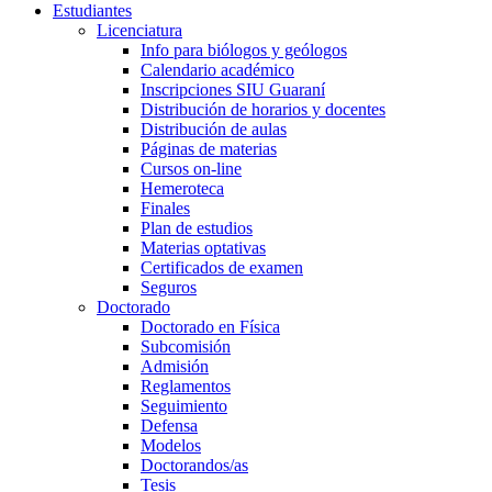
Estudiantes
Licenciatura
Info para biólogos y geólogos
Calendario académico
Inscripciones SIU Guaraní
Distribución de horarios y docentes
Distribución de aulas
Páginas de materias
Cursos on-line
Hemeroteca
Finales
Plan de estudios
Materias optativas
Certificados de examen
Seguros
Doctorado
Doctorado en Física
Subcomisión
Admisión
Reglamentos
Seguimiento
Defensa
Modelos
Doctorandos/as
Tesis