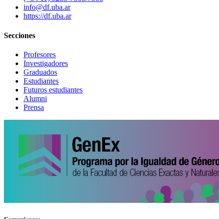
info@df.uba.ar
https://df.uba.ar
Secciones
Profesores
Investigadores
Graduados
Estudiantes
Futuros estudiantes
Alumni
Prensa