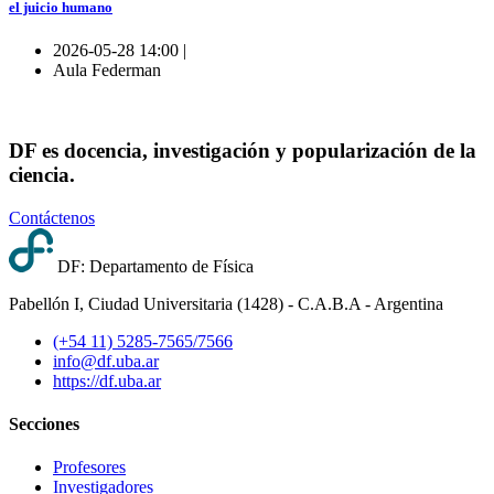
el juicio humano
2026-05-28 14:00 |
Aula Federman
DF es docencia, investigación y popularización de la
ciencia.
Contáctenos
DF: Departamento de Física
Pabellón I, Ciudad Universitaria (1428) - C.A.B.A - Argentina
(+54 11) 5285-7565/7566
info@df.uba.ar
https://df.uba.ar
Secciones
Profesores
Investigadores