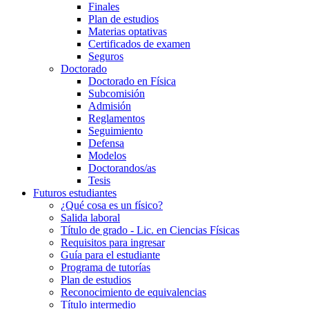
Finales
Plan de estudios
Materias optativas
Certificados de examen
Seguros
Doctorado
Doctorado en Física
Subcomisión
Admisión
Reglamentos
Seguimiento
Defensa
Modelos
Doctorandos/as
Tesis
Futuros estudiantes
¿Qué cosa es un físico?
Salida laboral
Título de grado - Lic. en Ciencias Físicas
Requisitos para ingresar
Guía para el estudiante
Programa de tutorías
Plan de estudios
Reconocimiento de equivalencias
Título intermedio