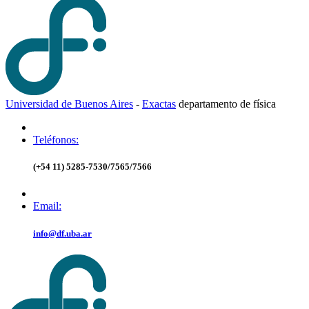
Universidad de Buenos Aires
-
Exactas
d
epartamento de
f
ísica
Teléfonos:
(+54 11) 5285-7530/7565/7566
Email:
info@df.uba.ar