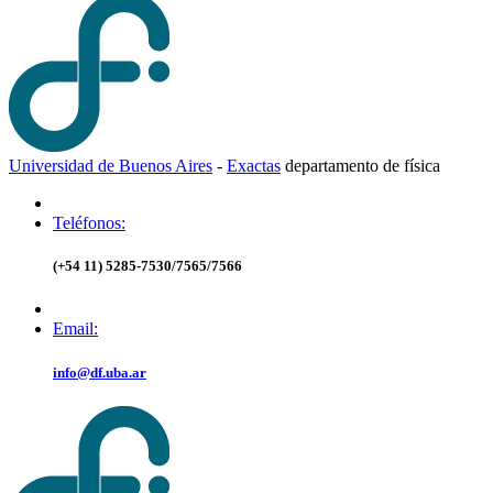
Universidad de Buenos Aires
-
Exactas
d
epartamento de
f
ísica
Teléfonos:
(+54 11) 5285-7530/7565/7566
Email:
info@df.uba.ar