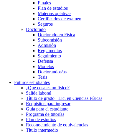
Finales
Plan de estudios
Materias optativas
Certificados de examen
Seguros
Doctorado
Doctorado en Física
Subcomisión
Admisión
Reglamentos
Seguimiento
Defensa
Modelos
Doctorandos/as
Tesis
Futuros estudiantes
¿Qué cosa es un físico?
Salida laboral
Título de grado - Lic. en Ciencias Físicas
Requisitos para ingresar
Guía para el estudiante
Programa de tutorías
Plan de estudios
Reconocimiento de equivalencias
Título intermedio