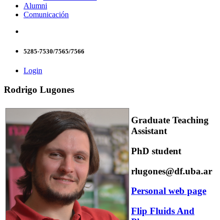
Alumni
Comunicación
5285-7530/7565/7566
Login
Rodrigo Lugones
Graduate Teaching
Assistant
PhD student
rlugones@df.uba.ar
Personal web page
Flip Fluids And