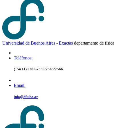
Universidad de Buenos Aires
-
Exactas
d
epartamento de
f
ísica
Teléfonos:
(+54 11) 5285-7530/7565/7566
Email:
info@df.uba.ar