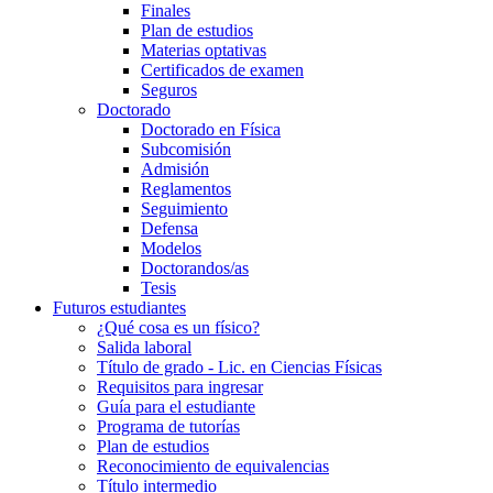
Finales
Plan de estudios
Materias optativas
Certificados de examen
Seguros
Doctorado
Doctorado en Física
Subcomisión
Admisión
Reglamentos
Seguimiento
Defensa
Modelos
Doctorandos/as
Tesis
Futuros estudiantes
¿Qué cosa es un físico?
Salida laboral
Título de grado - Lic. en Ciencias Físicas
Requisitos para ingresar
Guía para el estudiante
Programa de tutorías
Plan de estudios
Reconocimiento de equivalencias
Título intermedio