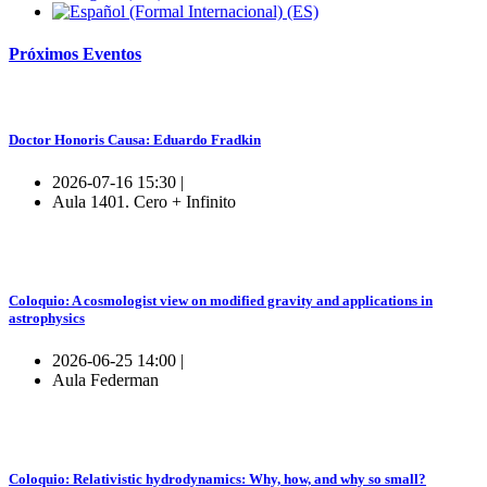
Próximos
Eventos
Doctor Honoris Causa: Eduardo Fradkin
2026-07-16 15:30 |
Aula 1401. Cero + Infinito
Coloquio: A cosmologist view on modified gravity and applications in
astrophysics
2026-06-25 14:00 |
Aula Federman
Coloquio: Relativistic hydrodynamics: Why, how, and why so small?