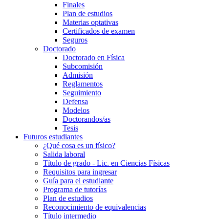
Finales
Plan de estudios
Materias optativas
Certificados de examen
Seguros
Doctorado
Doctorado en Física
Subcomisión
Admisión
Reglamentos
Seguimiento
Defensa
Modelos
Doctorandos/as
Tesis
Futuros estudiantes
¿Qué cosa es un físico?
Salida laboral
Título de grado - Lic. en Ciencias Físicas
Requisitos para ingresar
Guía para el estudiante
Programa de tutorías
Plan de estudios
Reconocimiento de equivalencias
Título intermedio