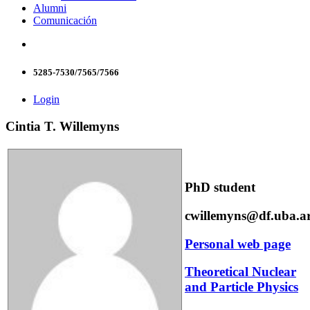
Alumni
Comunicación
5285-7530/7565/7566
Login
Cintia T. Willemyns
PhD student
cwillemyns@df.uba.a
Personal web page
Theoretical Nuclear
and Particle Physics