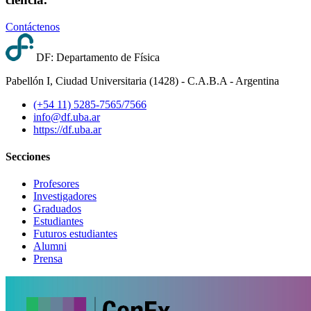
Contáctenos
DF: Departamento de Física
Pabellón I, Ciudad Universitaria (1428) - C.A.B.A - Argentina
(+54 11) 5285-7565/7566
info@df.uba.ar
https://df.uba.ar
Secciones
Profesores
Investigadores
Graduados
Estudiantes
Futuros estudiantes
Alumni
Prensa