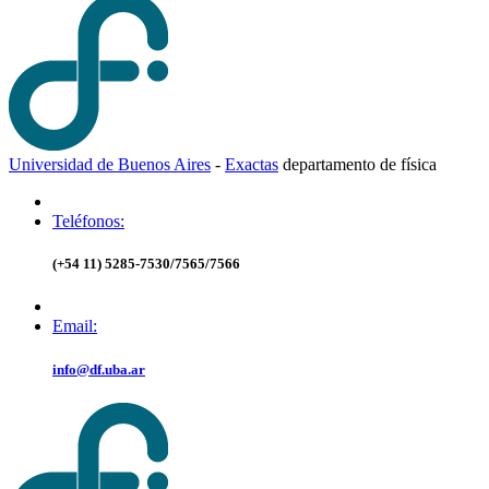
Universidad de Buenos Aires
-
Exactas
d
epartamento de
f
ísica
Teléfonos:
(+54 11) 5285-7530/7565/7566
Email:
info@df.uba.ar