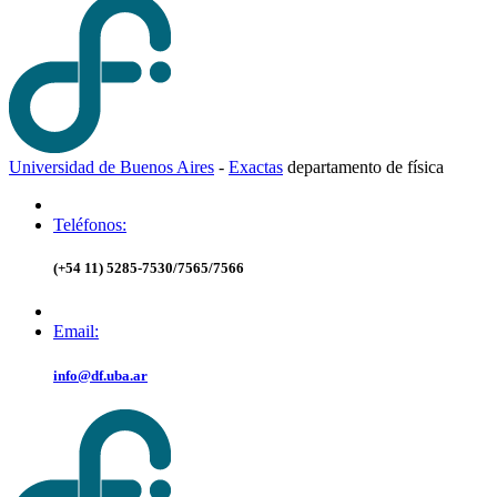
Universidad de Buenos Aires
-
Exactas
d
epartamento de
f
ísica
Teléfonos:
(+54 11) 5285-7530/7565/7566
Email:
info@df.uba.ar