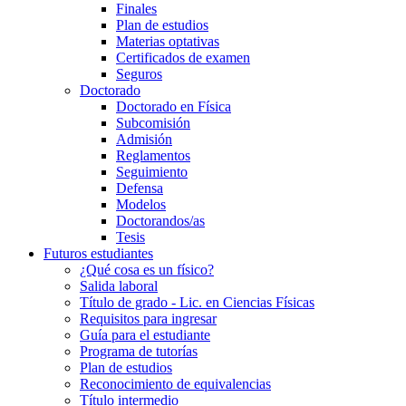
Finales
Plan de estudios
Materias optativas
Certificados de examen
Seguros
Doctorado
Doctorado en Física
Subcomisión
Admisión
Reglamentos
Seguimiento
Defensa
Modelos
Doctorandos/as
Tesis
Futuros estudiantes
¿Qué cosa es un físico?
Salida laboral
Título de grado - Lic. en Ciencias Físicas
Requisitos para ingresar
Guía para el estudiante
Programa de tutorías
Plan de estudios
Reconocimiento de equivalencias
Título intermedio