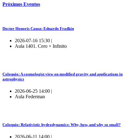
Próximos
Eventos
Doctor Honoris Causa: Eduardo Fradkin
2026-07-16 15:30 |
Aula 1401. Cero + Infinito
Coloquio: A cosmologist view on modified gravity and applications in
astrophysics
2026-06-25 14:00 |
Aula Federman
Coloquio: Relativistic hydrodynamics: Why, how, and why so small?
2026-06-11 14:00 |