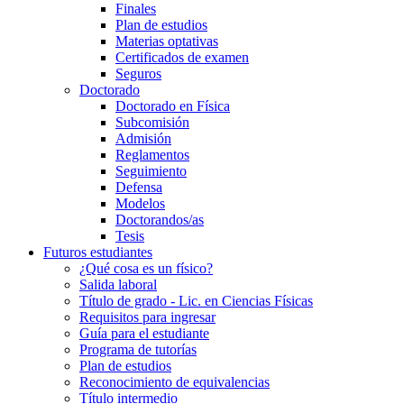
Finales
Plan de estudios
Materias optativas
Certificados de examen
Seguros
Doctorado
Doctorado en Física
Subcomisión
Admisión
Reglamentos
Seguimiento
Defensa
Modelos
Doctorandos/as
Tesis
Futuros estudiantes
¿Qué cosa es un físico?
Salida laboral
Título de grado - Lic. en Ciencias Físicas
Requisitos para ingresar
Guía para el estudiante
Programa de tutorías
Plan de estudios
Reconocimiento de equivalencias
Título intermedio