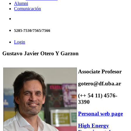
Alumni
Comunicación
5285-7530/7565/7566
Login
Gustavo Javier Otero Y Garzon
Associate Profesor
gotero@df.uba.ar
(++ 54 11) 4576-
3390
Personal web page
High Energy