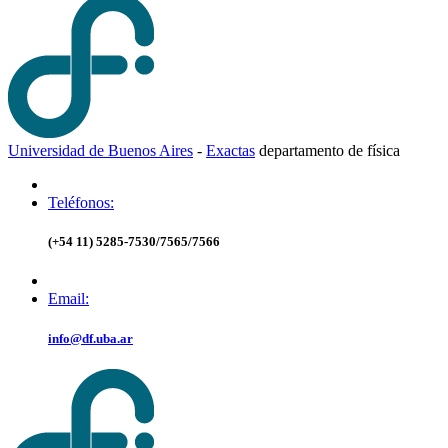
Universidad de Buenos Aires
-
Exactas
d
epartamento de
f
ísica
Teléfonos:
(+54 11) 5285-7530/7565/7566
Email:
info@df.uba.ar