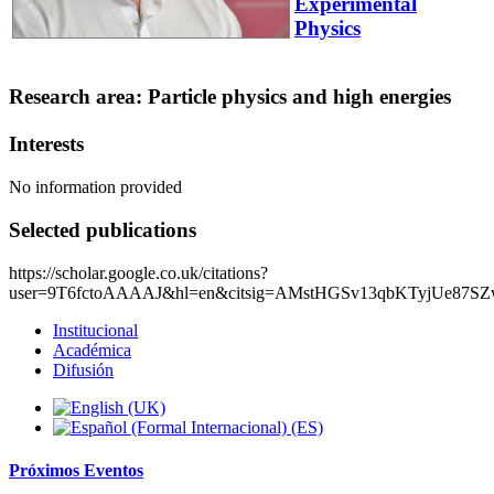
Experimental
Physics
Research area: Particle physics and high energies
Interests
No information provided
Selected publications
https://scholar.google.co.uk/citations?
user=9T6fctoAAAAJ&hl=en&citsig=AMstHGSv13qbKTyjUe87
Institucional
Académica
Difusión
Próximos
Eventos