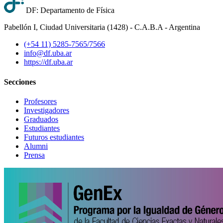
DF: Departamento de Física
Pabellón I, Ciudad Universitaria (1428) - C.A.B.A - Argentina
(+54 11) 5285-7565/7566
info@df.uba.ar
https://df.uba.ar
Secciones
Profesores
Investigadores
Graduados
Estudiantes
Futuros estudiantes
Alumni
Prensa