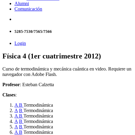
Alumni
Comunicación
5285-7530/7565/7566
Login
Física 4 (1er cuatrimestre 2012)
Curso de termodinámica y mecánica cuántica en video. Requiere un
navegador con Adobe Flash.
Profesor
: Esteban Calzetta
Clases
:
A
B
Termodinámica
A
B
Termodinámica
A
B
Termodinámica
A
B
Termodinámica
A
B
Termodinámica
A
B
Termodinámica