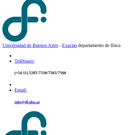
Universidad de Buenos Aires
-
Exactas
d
epartamento de
f
ísica
Teléfonos:
(+54 11) 5285-7530/7565/7566
Email:
info@df.uba.ar