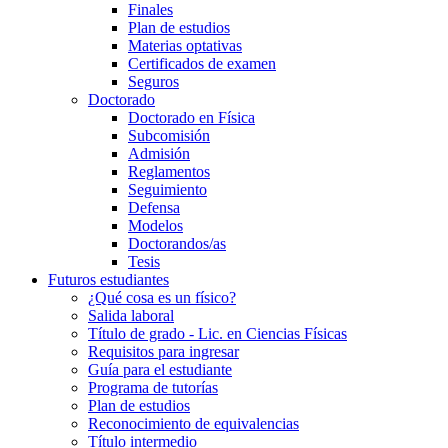
Finales
Plan de estudios
Materias optativas
Certificados de examen
Seguros
Doctorado
Doctorado en Física
Subcomisión
Admisión
Reglamentos
Seguimiento
Defensa
Modelos
Doctorandos/as
Tesis
Futuros estudiantes
¿Qué cosa es un físico?
Salida laboral
Título de grado - Lic. en Ciencias Físicas
Requisitos para ingresar
Guía para el estudiante
Programa de tutorías
Plan de estudios
Reconocimiento de equivalencias
Título intermedio