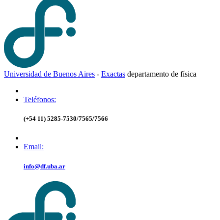
Universidad de Buenos Aires
-
Exactas
d
epartamento de
f
ísica
Teléfonos:
(+54 11) 5285-7530/7565/7566
Email:
info@df.uba.ar