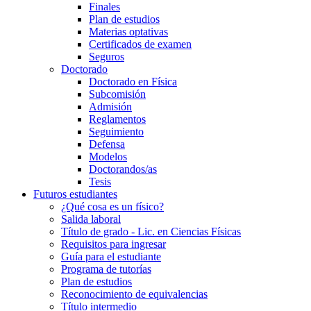
Finales
Plan de estudios
Materias optativas
Certificados de examen
Seguros
Doctorado
Doctorado en Física
Subcomisión
Admisión
Reglamentos
Seguimiento
Defensa
Modelos
Doctorandos/as
Tesis
Futuros estudiantes
¿Qué cosa es un físico?
Salida laboral
Título de grado - Lic. en Ciencias Físicas
Requisitos para ingresar
Guía para el estudiante
Programa de tutorías
Plan de estudios
Reconocimiento de equivalencias
Título intermedio