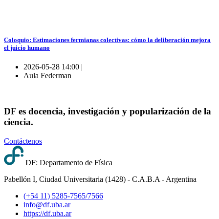
Coloquio: Estimaciones fermianas colectivas: cómo la deliberación mejora
el juicio humano
2026-05-28 14:00 |
Aula Federman
DF es docencia, investigación y popularización de la
ciencia.
Contáctenos
DF: Departamento de Física
Pabellón I, Ciudad Universitaria (1428) - C.A.B.A - Argentina
(+54 11) 5285-7565/7566
info@df.uba.ar
https://df.uba.ar