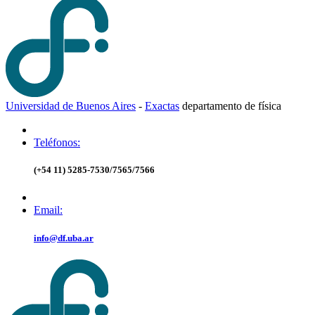
Universidad de Buenos Aires
-
Exactas
d
epartamento de
f
ísica
Teléfonos:
(+54 11) 5285-7530/7565/7566
Email:
info@df.uba.ar