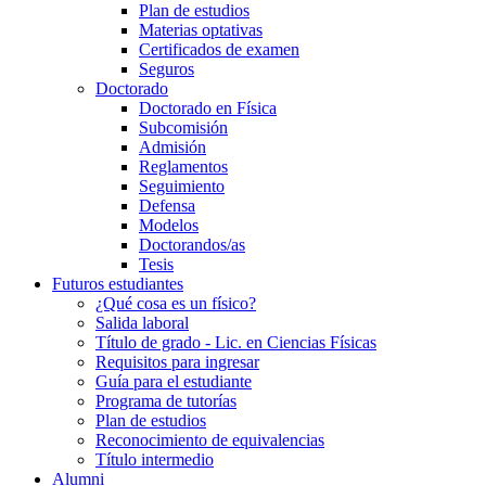
Plan de estudios
Materias optativas
Certificados de examen
Seguros
Doctorado
Doctorado en Física
Subcomisión
Admisión
Reglamentos
Seguimiento
Defensa
Modelos
Doctorandos/as
Tesis
Futuros estudiantes
¿Qué cosa es un físico?
Salida laboral
Título de grado - Lic. en Ciencias Físicas
Requisitos para ingresar
Guía para el estudiante
Programa de tutorías
Plan de estudios
Reconocimiento de equivalencias
Título intermedio
Alumni