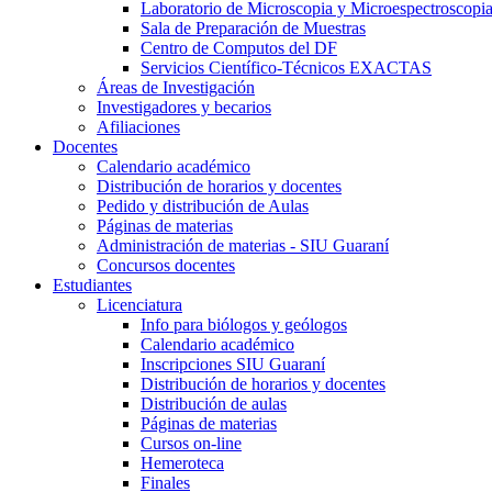
Laboratorio de Microscopia y Microespectroscopi
Sala de Preparación de Muestras
Centro de Computos del DF
Servicios Científico-Técnicos EXACTAS
Áreas de Investigación
Investigadores y becarios
Afiliaciones
Docentes
Calendario académico
Distribución de horarios y docentes
Pedido y distribución de Aulas
Páginas de materias
Administración de materias - SIU Guaraní
Concursos docentes
Estudiantes
Licenciatura
Info para biólogos y geólogos
Calendario académico
Inscripciones SIU Guaraní
Distribución de horarios y docentes
Distribución de aulas
Páginas de materias
Cursos on-line
Hemeroteca
Finales