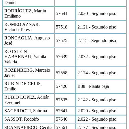
Daniel
RODRÍGUEZ, Martín
57641
2.020 - Segundo piso
Emiliano
ROMEO AZNAR,
57518
2.121 - Segundo piso
Victoria Teresa
RONCAGLIA, Augusto
57575
2.115 - Segundo piso
José
ROTSTEIN
HABARNAU, Yamila
57639
2.032 - Segundo piso
Valeria
ROZENBERG, Marcelo
57558
2.174 - Segundo piso
Javier
RUBIN DE CELIS,
57426
B38 - Planta baja
Emilio
RUBIO LÓPEZ, Adrián
57535
2.142 - Segundo piso
Ezequiel
SACERDOTI, Sabrina
57641
2.020 - Segundo piso
SASSOT, Rodolfo
57640
2.022 - Segundo piso
SCANNAPIECO, Cecilia
57561
2.177 - Segundo piso