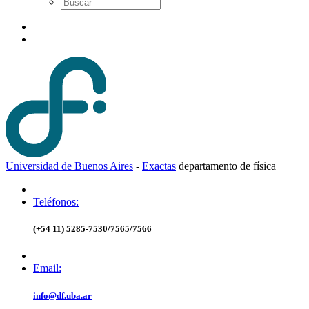
Universidad de Buenos Aires
-
Exactas
d
epartamento de
f
ísica
Teléfonos:
(+54 11) 5285-7530/7565/7566
Email:
info@df.uba.ar