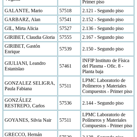
Primer piso
GALANTE, Mario
57518
2.121 - Segundo piso
GARBARZ, Alan
57541
2.152 - Segundo piso
GIL, Mirta Alicia
57527
2.136 - Segundo piso
GIRIBET, Claudia Gloria
57555
2.167 - Segundo piso
GIRIBET, Gastón
57539
2.150 - Segundo piso
Enrique
INFIP Instituto de Física
GIULIANI, Leandro
57461
del Plasma - Ofic. 8 -
Estanislao
Planta baja
LPMC Laboratorio de
GONZALEZ SELIGRA,
57511
Polímeros y Materiales
Paula Fabiana
Compuestos - Primer piso
GONZÁLEZ
57536
2.144 - Segundo piso
RESTREPO, Carlos
LPMC Laboratorio de
GOYANES, Silvia Nair
57511
Polímeros y Materiales
Compuestos - Primer piso
GRECCO, Hernán