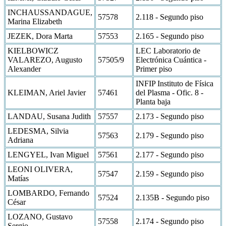
INCHAUSSANDAGUE,
57578
2.118 - Segundo piso
Marina Elizabeth
JEZEK, Dora Marta
57553
2.165 - Segundo piso
KIELBOWICZ
LEC Laboratorio de
VALAREZO, Augusto
57505/9
Electrónica Cuántica -
Alexander
Primer piso
INFIP Instituto de Física
KLEIMAN, Ariel Javier
57461
del Plasma - Ofic. 8 -
Planta baja
LANDAU, Susana Judith
57557
2.173 - Segundo piso
LEDESMA, Silvia
57563
2.179 - Segundo piso
Adriana
LENGYEL, Ivan Miguel
57561
2.177 - Segundo piso
LEONI OLIVERA,
57547
2.159 - Segundo piso
Matías
LOMBARDO, Fernando
57524
2.135B - Segundo piso
César
LOZANO, Gustavo
57558
2.174 - Segundo piso
Sergio