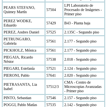
LPI Laboratorio de
PEARS STEFANO,
57504
Procesado de Imágenes -
Quimey Martín
Primer piso
PEREZ WODKE,
57429
B43 - Planta baja
Eduardo
PEREZ, Andres Daniel
57525
2.135C - Segundo piso
PETRUNGARO,
57561
2.177 - Segundo piso
Gabriela
PICKHOLZ, Mónica
57561
2.177 - Segundo piso
PIEGAIA, Ricardo
57538
2.018 - Segundo piso
Néstor
PIEGARI, Estefanía
57521
2.124 - Segundo piso
PIERONI, Pablo
57641
2.020 - Segundo piso
CMA - Centro de
PIETRASANTA, Lia
57512/3
Microscopias Avanzadas
Isabel
- Primer piso
PINTO, Sebastian
57546
2.157 - Segundo piso
POGGI, Pablo Matías
57535
2.142 - Segundo piso