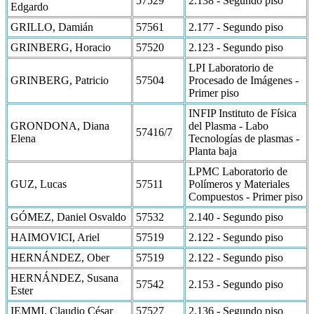
57529
2.138 - Segundo piso
Edgardo
GRILLO, Damián
57561
2.177 - Segundo piso
GRINBERG, Horacio
57520
2.123 - Segundo piso
LPI Laboratorio de
GRINBERG, Patricio
57504
Procesado de Imágenes -
Primer piso
INFIP Instituto de Física
GRONDONA, Diana
del Plasma - Labo
57416/7
Elena
Tecnologías de plasmas -
Planta baja
LPMC Laboratorio de
GUZ, Lucas
57511
Polímeros y Materiales
Compuestos - Primer piso
GÓMEZ, Daniel Osvaldo
57532
2.140 - Segundo piso
HAIMOVICI, Ariel
57519
2.122 - Segundo piso
HERNÁNDEZ, Ober
57519
2.122 - Segundo piso
HERNÁNDEZ, Susana
57542
2.153 - Segundo piso
Ester
IEMMI, Claudio César
57527
2.136 - Segundo piso