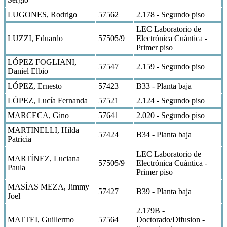
LUGONES, Rodrigo
57562
2.178 - Segundo piso
LEC Laboratorio de
LUZZI, Eduardo
57505/9
Electrónica Cuántica -
Primer piso
LÓPEZ FOGLIANI,
57547
2.159 - Segundo piso
Daniel Elbio
LÓPEZ, Ernesto
57423
B33 - Planta baja
LÓPEZ, Lucía Fernanda
57521
2.124 - Segundo piso
MARCECA, Gino
57641
2.020 - Segundo piso
MARTINELLI, Hilda
57424
B34 - Planta baja
Patricia
LEC Laboratorio de
MARTÍNEZ, Luciana
57505/9
Electrónica Cuántica -
Paula
Primer piso
MASÍAS MEZA, Jimmy
57427
B39 - Planta baja
Joel
2.179B -
MATTEI, Guillermo
57564
Doctorado/Difusion -