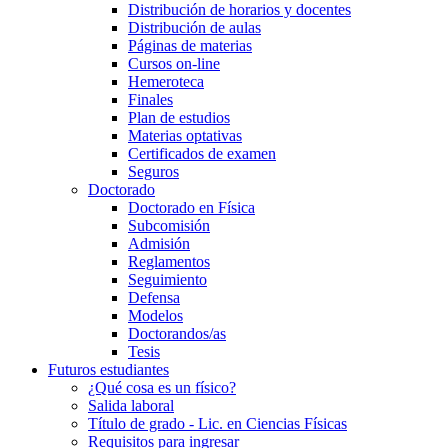
Distribución de horarios y docentes
Distribución de aulas
Páginas de materias
Cursos on-line
Hemeroteca
Finales
Plan de estudios
Materias optativas
Certificados de examen
Seguros
Doctorado
Doctorado en Física
Subcomisión
Admisión
Reglamentos
Seguimiento
Defensa
Modelos
Doctorandos/as
Tesis
Futuros estudiantes
¿Qué cosa es un físico?
Salida laboral
Título de grado - Lic. en Ciencias Físicas
Requisitos para ingresar