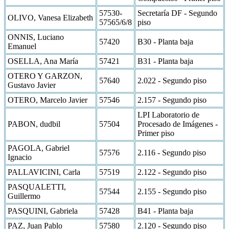
57530-
Secretaría DF - Segundo
OLIVO, Vanesa Elizabeth
57565/6/8
piso
ONNIS, Luciano
57420
B30 - Planta baja
Emanuel
OSELLA, Ana María
57421
B31 - Planta baja
OTERO Y GARZON,
57640
2.022 - Segundo piso
Gustavo Javier
OTERO, Marcelo Javier
57546
2.157 - Segundo piso
LPI Laboratorio de
PABON, dudbil
57504
Procesado de Imágenes -
Primer piso
PAGOLA, Gabriel
57576
2.116 - Segundo piso
Ignacio
PALLAVICINI, Carla
57519
2.122 - Segundo piso
PASQUALETTI,
57544
2.155 - Segundo piso
Guillermo
PASQUINI, Gabriela
57428
B41 - Planta baja
PAZ, Juan Pablo
57580
2.120 - Segundo piso