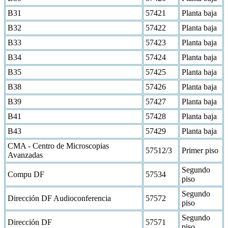
B31
57421
Planta baja
B32
57422
Planta baja
B33
57423
Planta baja
B34
57424
Planta baja
B35
57425
Planta baja
B38
57426
Planta baja
B39
57427
Planta baja
B41
57428
Planta baja
B43
57429
Planta baja
CMA - Centro de Microscopias
57512/3
Primer piso
Avanzadas
Segundo
Compu DF
57534
piso
Segundo
Dirección DF Audioconferencia
57572
piso
Segundo
Dirección DF
57571
piso