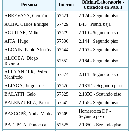
Oficina/Laboratorio -
Persona
Interno
Ubicación en Pab. I
ABREVAYA, Germán
57521
2.124 - Segundo piso
ACHA, Carlos Enrique
57429
B43 - Planta baja
AGUILAR, Milton
57579
2.119 - Segundo piso
AITA, Hugo
57536
2.144 - Segundo piso
ALCAIN, Pablo Nicolás
57544
2.155 - Segundo piso
ALCOBA, Diego
57552
2.164 - Segundo piso
Ricardo
ALEXANDER, Pedro
57574
2.114 - Segundo piso
Manfredo
ALIAGA, Jorge Luis
57526
2.135D - Segundo piso
BALATTI, Galo
57525
2.135C - Segundo piso
BALENZUELA, Pablo
57545
2.156 - Segundo piso
Hemeroteca DF -
BASCOPÉ, Nadia Vanina
57569
Segundo piso
BATTISTA, francesca
57525
2.135C - Segundo piso