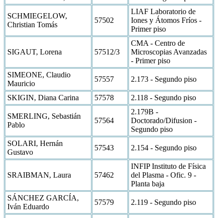
LIAF Laboratorio de
SCHMIEGELOW,
57502
Iones y Átomos Fríos -
Christian Tomás
Primer piso
CMA - Centro de
SIGAUT, Lorena
57512/3
Microscopias Avanzadas
- Primer piso
SIMEONE, Claudio
57557
2.173 - Segundo piso
Mauricio
SKIGIN, Diana Carina
57578
2.118 - Segundo piso
2.179B -
SMERLING, Sebastián
57564
Doctorado/Difusion -
Pablo
Segundo piso
SOLARI, Hernán
57543
2.154 - Segundo piso
Gustavo
INFIP Instituto de Física
SRAIBMAN, Laura
57462
del Plasma - Ofic. 9 -
Planta baja
SÁNCHEZ GARCÍA,
57579
2.119 - Segundo piso
Iván Eduardo