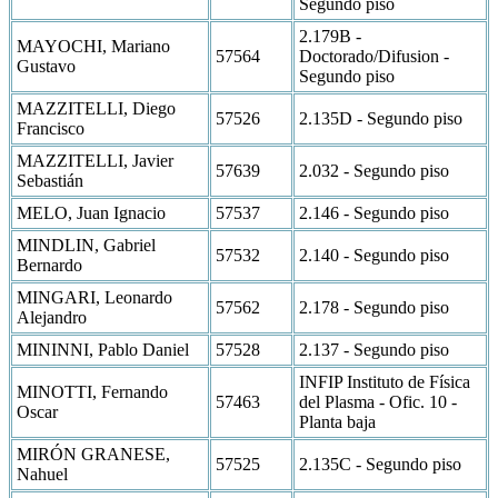
Segundo piso
2.179B -
MAYOCHI, Mariano
57564
Doctorado/Difusion -
Gustavo
Segundo piso
MAZZITELLI, Diego
57526
2.135D - Segundo piso
Francisco
MAZZITELLI, Javier
57639
2.032 - Segundo piso
Sebastián
MELO, Juan Ignacio
57537
2.146 - Segundo piso
MINDLIN, Gabriel
57532
2.140 - Segundo piso
Bernardo
MINGARI, Leonardo
57562
2.178 - Segundo piso
Alejandro
MININNI, Pablo Daniel
57528
2.137 - Segundo piso
INFIP Instituto de Física
MINOTTI, Fernando
57463
del Plasma - Ofic. 10 -
Oscar
Planta baja
MIRÓN GRANESE,
57525
2.135C - Segundo piso
Nahuel