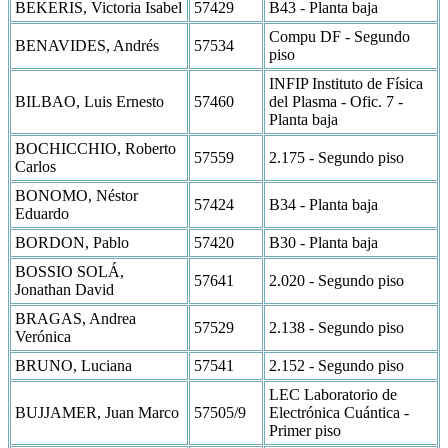
BEKERIS, Victoria Isabel
57429
B43 - Planta baja
Compu DF - Segundo
BENAVIDES, Andrés
57534
piso
INFIP Instituto de Física
BILBAO, Luis Ernesto
57460
del Plasma - Ofic. 7 -
Planta baja
BOCHICCHIO, Roberto
57559
2.175 - Segundo piso
Carlos
BONOMO, Néstor
57424
B34 - Planta baja
Eduardo
BORDON, Pablo
57420
B30 - Planta baja
BOSSIO SOLÁ,
57641
2.020 - Segundo piso
Jonathan David
BRAGAS, Andrea
57529
2.138 - Segundo piso
Verónica
BRUNO, Luciana
57541
2.152 - Segundo piso
LEC Laboratorio de
BUJJAMER, Juan Marco
57505/9
Electrónica Cuántica -
Primer piso