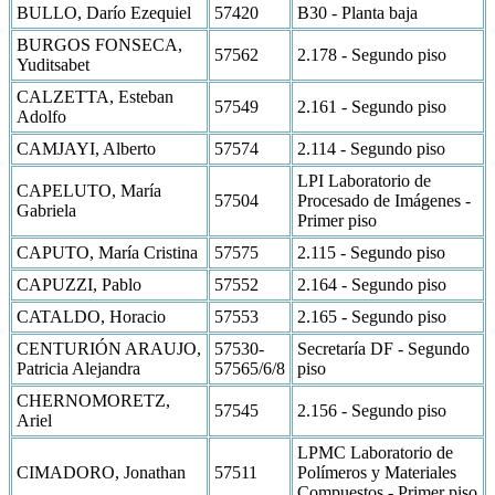
BULLO, Darío Ezequiel
57420
B30 - Planta baja
BURGOS FONSECA,
57562
2.178 - Segundo piso
Yuditsabet
CALZETTA, Esteban
57549
2.161 - Segundo piso
Adolfo
CAMJAYI, Alberto
57574
2.114 - Segundo piso
LPI Laboratorio de
CAPELUTO, María
57504
Procesado de Imágenes -
Gabriela
Primer piso
CAPUTO, María Cristina
57575
2.115 - Segundo piso
CAPUZZI, Pablo
57552
2.164 - Segundo piso
CATALDO, Horacio
57553
2.165 - Segundo piso
CENTURIÓN ARAUJO,
57530-
Secretaría DF - Segundo
Patricia Alejandra
57565/6/8
piso
CHERNOMORETZ,
57545
2.156 - Segundo piso
Ariel
LPMC Laboratorio de
CIMADORO, Jonathan
57511
Polímeros y Materiales
Compuestos - Primer piso