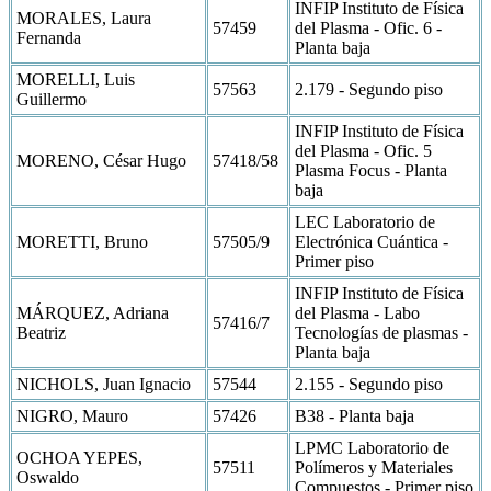
INFIP Instituto de Física
MORALES, Laura
57459
del Plasma - Ofic. 6 -
Fernanda
Planta baja
MORELLI, Luis
57563
2.179 - Segundo piso
Guillermo
INFIP Instituto de Física
del Plasma - Ofic. 5
MORENO, César Hugo
57418/58
Plasma Focus - Planta
baja
LEC Laboratorio de
MORETTI, Bruno
57505/9
Electrónica Cuántica -
Primer piso
INFIP Instituto de Física
MÁRQUEZ, Adriana
del Plasma - Labo
57416/7
Beatriz
Tecnologías de plasmas -
Planta baja
NICHOLS, Juan Ignacio
57544
2.155 - Segundo piso
NIGRO, Mauro
57426
B38 - Planta baja
LPMC Laboratorio de
OCHOA YEPES,
57511
Polímeros y Materiales
Oswaldo
Compuestos - Primer piso