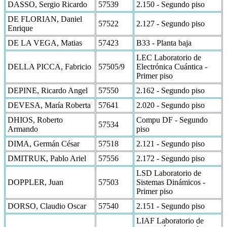
DASSO, Sergio Ricardo
57539
2.150 - Segundo piso
DE FLORIAN, Daniel
57522
2.127 - Segundo piso
Enrique
DE LA VEGA, Matias
57423
B33 - Planta baja
LEC Laboratorio de
DELLA PICCA, Fabricio
57505/9
Electrónica Cuántica -
Primer piso
DEPINE, Ricardo Angel
57550
2.162 - Segundo piso
DEVESA, María Roberta
57641
2.020 - Segundo piso
DHIOS, Roberto
Compu DF - Segundo
57534
Armando
piso
DIMA, Germán César
57518
2.121 - Segundo piso
DMITRUK, Pablo Ariel
57556
2.172 - Segundo piso
LSD Laboratorio de
DOPPLER, Juan
57503
Sistemas Dinámicos -
Primer piso
DORSO, Claudio Oscar
57540
2.151 - Segundo piso
LIAF Laboratorio de