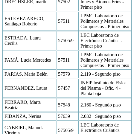
DRECHSLER, martin
57502
Iones y Átomos Fríos -
Primer piso
LPMC Laboratorio de
ESTEVEZ ARECO,
57511
Polímeros y Materiales
Santiago Roberto
Compuestos - Primer piso
LEC Laboratorio de
ESTRADA, Laura
57505/9
Electrónica Cuántica -
Cecilia
Primer piso
LPMC Laboratorio de
FAMÁ, Lucía Mercedes
57511
Polímeros y Materiales
Compuestos - Primer piso
FARIAS, María Belén
57579
2.119 - Segundo piso
INFIP Instituto de Física
FERNANDEZ, Laura
57457
del Plasma - Ofic. 4 -
Planta baja
FERRARO, Marta
57548
2.160 - Segundo piso
Beatriz
FIDANZA, Nerina
57639
2.032 - Segundo piso
LEC Laboratorio de
GABRIEL, Manuela
57505/9
Electrónica Cuántica -
Virginia