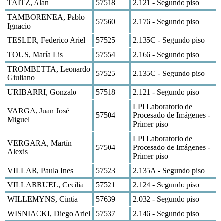
TAITZ, Alan
57518
2.121 - Segundo piso
TAMBORENEA, Pablo
57560
2.176 - Segundo piso
Ignacio
TESLER, Federico Ariel
57525
2.135C - Segundo piso
TOUS, María Lis
57554
2.166 - Segundo piso
TROMBETTA, Leonardo
57525
2.135C - Segundo piso
Giuliano
URIBARRI, Gonzalo
57518
2.121 - Segundo piso
LPI Laboratorio de
VARGA, Juan José
57504
Procesado de Imágenes -
Miguel
Primer piso
LPI Laboratorio de
VERGARA, Martín
57504
Procesado de Imágenes -
Alexis
Primer piso
VILLAR, Paula Ines
57523
2.135A - Segundo piso
VILLARRUEL, Cecilia
57521
2.124 - Segundo piso
WILLEMYNS, Cintia
57639
2.032 - Segundo piso
WISNIACKI, Diego Ariel
57537
2.146 - Segundo piso