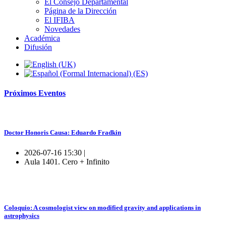
El Consejo Departamental
Página de la Dirección
El IFIBA
Novedades
Académica
Difusión
Próximos
Eventos
Doctor Honoris Causa: Eduardo Fradkin
2026-07-16 15:30 |
Aula 1401. Cero + Infinito
Coloquio: A cosmologist view on modified gravity and applications in
astrophysics