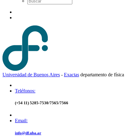
Universidad de Buenos Aires
-
Exactas
d
epartamento de
f
ísica
Teléfonos:
(+54 11) 5285-7530/7565/7566
Email:
info@df.uba.ar