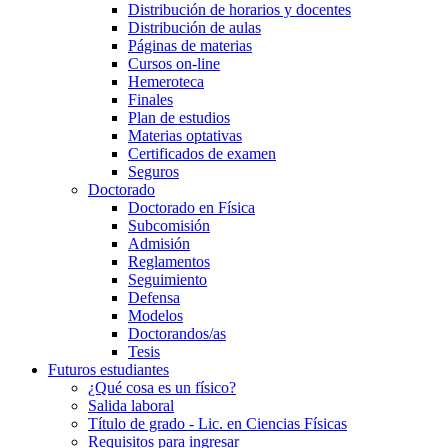
Distribución de horarios y docentes
Distribución de aulas
Páginas de materias
Cursos on-line
Hemeroteca
Finales
Plan de estudios
Materias optativas
Certificados de examen
Seguros
Doctorado
Doctorado en Física
Subcomisión
Admisión
Reglamentos
Seguimiento
Defensa
Modelos
Doctorandos/as
Tesis
Futuros estudiantes
¿Qué cosa es un físico?
Salida laboral
Título de grado - Lic. en Ciencias Físicas
Requisitos para ingresar