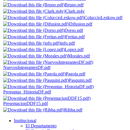
Bruno.pdf
Clark.m4v
ColuccioLeskow.pdf
Difusion.pdf
Dorso.pdf
Freitas.pdf
info.pdf
Lopez.pdf
Morales.pdf
NuevosIntegrantesDF.pdf
Pagola.pdf
Pasquini.pdf
Preguntas_HistoriaDF.pdf
PresentacionDDF15.pdf
Ribba.pdf
Institucional
El Departamento