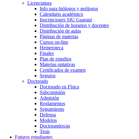
Licenciatura
Info para biólogos y geólogos
Calendario académico
Inscripciones SIU Guaraní
Distribución de horarios y docentes
Distribución de aulas
Páginas de materias
Cursos on-line
Hemeroteca
Finales
Plan de estudios
Materias optativas
Certificados de examen
Seguros
Doctorado
Doctorado en Física
Subcomisión
Admisión
Reglamentos
Seguimiento
Defensa
Modelos
Doctorandos/as
Tesis
Futuros estudiantes