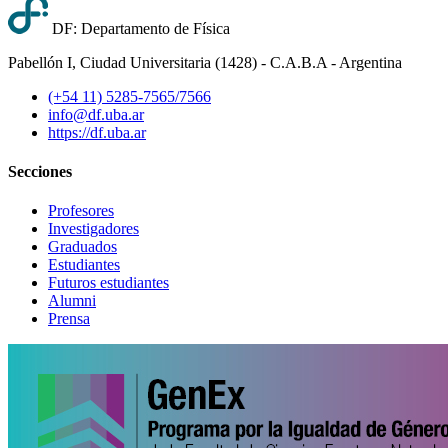
DF: Departamento de Física
Pabellón I, Ciudad Universitaria (1428) - C.A.B.A - Argentina
(+54 11) 5285-7565/7566
info@df.uba.ar
https://df.uba.ar
Secciones
Profesores
Investigadores
Graduados
Estudiantes
Futuros estudiantes
Alumni
Prensa