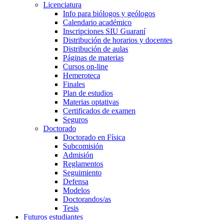
Licenciatura
Info para biólogos y geólogos
Calendario académico
Inscripciones SIU Guaraní
Distribución de horarios y docentes
Distribución de aulas
Páginas de materias
Cursos on-line
Hemeroteca
Finales
Plan de estudios
Materias optativas
Certificados de examen
Seguros
Doctorado
Doctorado en Física
Subcomisión
Admisión
Reglamentos
Seguimiento
Defensa
Modelos
Doctorandos/as
Tesis
Futuros estudiantes