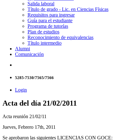
Salida laboral
Título de grado - Lic. en Ciencias Físicas
Requisitos para ingresar
Guía para el estudiante
Programa de tutorías
Plan de estudios
Reconocimiento de equivalencias
Título intermedio
Alumni
Comunicación
5285-7530/7565/7566
Login
Acta del día 21/02/2011
Acta reunión 21/02/11
Jueves, Febrero 17th, 2011
Se aprobaron las siguientes LICENCIAS CON GOCE: