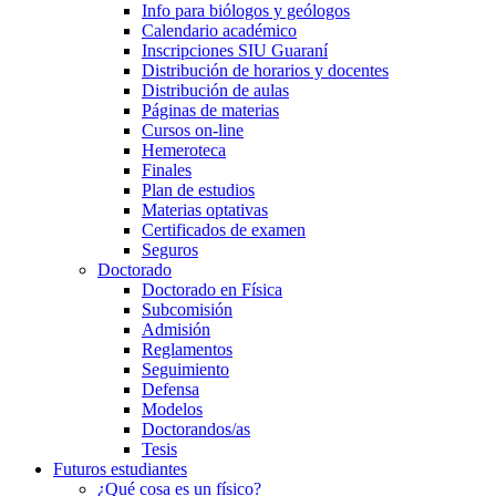
Info para biólogos y geólogos
Calendario académico
Inscripciones SIU Guaraní
Distribución de horarios y docentes
Distribución de aulas
Páginas de materias
Cursos on-line
Hemeroteca
Finales
Plan de estudios
Materias optativas
Certificados de examen
Seguros
Doctorado
Doctorado en Física
Subcomisión
Admisión
Reglamentos
Seguimiento
Defensa
Modelos
Doctorandos/as
Tesis
Futuros estudiantes
¿Qué cosa es un físico?