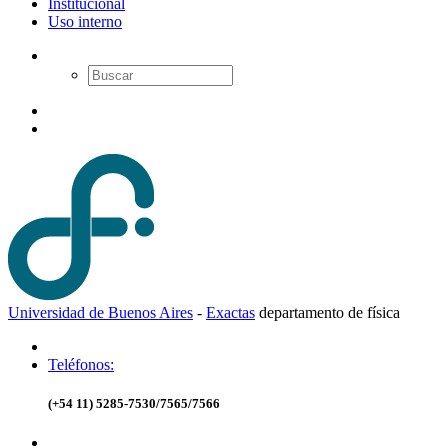
Institucional
Uso interno
Universidad de Buenos Aires
-
Exactas
d
epartamento de
f
ísica
Teléfonos:
(+54 11) 5285-7530/7565/7566