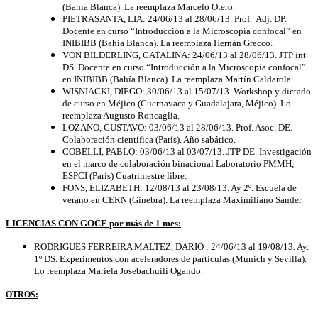
(Bahía Blanca). La reemplaza Marcelo Otero.
PIETRASANTA, LIA: 24/06/13 al 28/06/13. Prof. Adj. DP.
Docente en curso “Introducción a la Microscopía confocal” en
INIBIBB (Bahía Blanca). La reemplaza Hernán Grecco.
VON BILDERLING, CATALINA:
24/06/13
al
28/06/13
. JTP int
DS.
Docente en curso “Introducción a la Microscopía confocal”
en INIBIBB (Bahía Blanca). La reemplaza Martín Caldarola.
WISNIACKI, DIEGO: 30/06/13 al 15/07/13. Workshop y dictado
de curso en Méjico (Cuernavaca y Guadalajara, Méjico). Lo
reemplaza Augusto Roncaglia.
LOZANO, GUSTAVO: 03/06/13 al 28/06/13. Prof. Asoc. DE.
Colaboración científica (París). Año sabático.
JTP DE. Investigación
COBELLI, PABLO: 03/06/13 al 03/07/13.
en el marco de colaboración binacional Laboratorio PMMH,
ESPCI (Paris) Cuatrimestre libre.
FONS, ELIZABETH: 12/08/13 al 23/08/13. Ay 2º. Escuela de
verano en CERN (Ginebra). La reemplaza Maximiliano Sander.
LICENCIAS CON GOCE por más de 1 mes:
RODRIGUES FERREIRA MALTEZ, DARIO : 24/06/13 al 19/08/13. Ay.
1º DS. Experimentos con aceleradores de partículas (Munich y Sevilla).
Lo reemplaza Mariela Josebachuili Ogando.
OTROS: