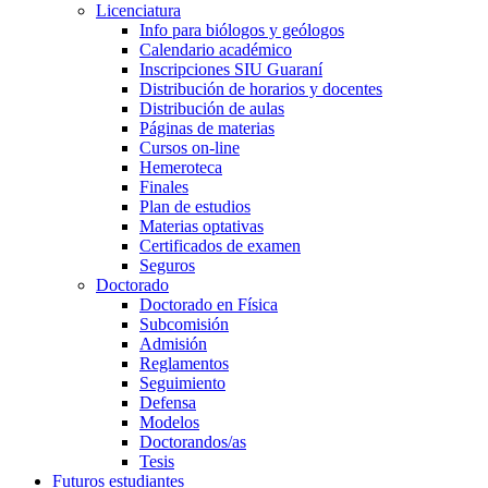
Licenciatura
Info para biólogos y geólogos
Calendario académico
Inscripciones SIU Guaraní
Distribución de horarios y docentes
Distribución de aulas
Páginas de materias
Cursos on-line
Hemeroteca
Finales
Plan de estudios
Materias optativas
Certificados de examen
Seguros
Doctorado
Doctorado en Física
Subcomisión
Admisión
Reglamentos
Seguimiento
Defensa
Modelos
Doctorandos/as
Tesis
Futuros estudiantes