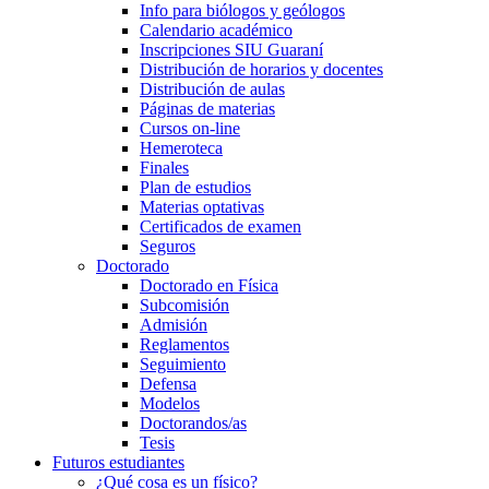
Info para biólogos y geólogos
Calendario académico
Inscripciones SIU Guaraní
Distribución de horarios y docentes
Distribución de aulas
Páginas de materias
Cursos on-line
Hemeroteca
Finales
Plan de estudios
Materias optativas
Certificados de examen
Seguros
Doctorado
Doctorado en Física
Subcomisión
Admisión
Reglamentos
Seguimiento
Defensa
Modelos
Doctorandos/as
Tesis
Futuros estudiantes
¿Qué cosa es un físico?