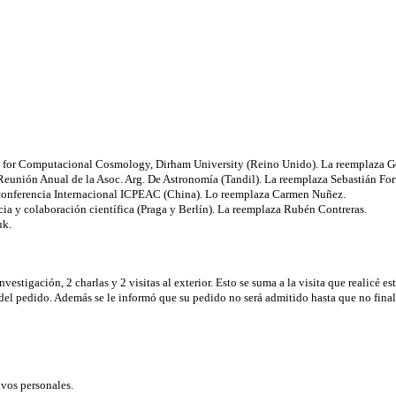
e for Computacional Cosmology, Dirham University (Reino Unido). La reemplaza Ge
unión Anual de la Asoc. Arg. De Astronomía (Tandil). La reemplaza Sebastián For
 conferencia Internacional ICPEAC (China). Lo reemplaza Carmen Nuñez.
y colaboración científica (Praga y Berlín). La reemplaza Rubén Contreras.
uk.
tigación, 2 charlas y 2 visitas al exterior. Esto se suma a la visita que realicé es
el pedido. Además se le informó que su pedido no será admitido hasta que no finalic
vos personales.