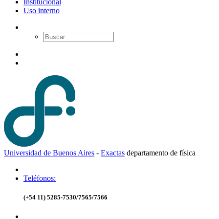
Institucional
Uso interno
Universidad de Buenos Aires
-
Exactas
d
epartamento de
f
ísica
Teléfonos:
(+54 11) 5285-7530/7565/7566