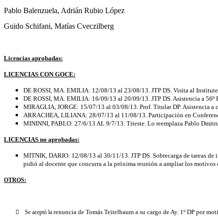
Pablo Balenzuela, Adrián Rubio López
Guido Schifani, Matías Cveczilberg
Licencias aprobadas:
LICENCIAS CON GOCE:
DE ROSSI, MA. EMILIA: 12/08/13 al 23/08/13. JTP DS. Visita al Institut
DE ROSSI, MA. EMILIA: 16/09/13 al 20/09/13. JTP DS. Asistencia a 56º Re
MIRAGLIA, JORGE: 15/07/13 al 03/08/13. Prof. Titular DP. Asistencia a
ARRACHEA, LILIANA: 28/07/13 al 11/08/13. Participación en Conferencia 
MININNI, PABLO: 27/6/13 AL 9/7/13. Trieste. Lo reemplaza Pablo Dmitr
LICENCIAS no aprobadas:
MITNIK, DARIO: 12/08/13 al 30/11/13. JTP DS. Sobrecarga de tareas de inves
pidió al docente que concurra a la próxima reunión a ampliar los motivos d
OTROS:
    Se aceptó la r
enuncia de Tomás Teitelbaum a su cargo de Ay. 1º DP por moti