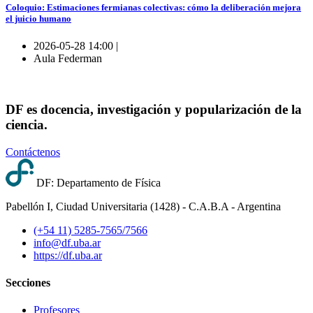
Coloquio: Estimaciones fermianas colectivas: cómo la deliberación mejora
el juicio humano
2026-05-28 14:00 |
Aula Federman
DF es docencia, investigación y popularización de la
ciencia.
Contáctenos
DF: Departamento de Física
Pabellón I, Ciudad Universitaria (1428) - C.A.B.A - Argentina
(+54 11) 5285-7565/7566
info@df.uba.ar
https://df.uba.ar
Secciones
Profesores