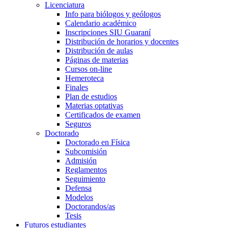
Licenciatura
Info para biólogos y geólogos
Calendario académico
Inscripciones SIU Guaraní
Distribución de horarios y docentes
Distribución de aulas
Páginas de materias
Cursos on-line
Hemeroteca
Finales
Plan de estudios
Materias optativas
Certificados de examen
Seguros
Doctorado
Doctorado en Física
Subcomisión
Admisión
Reglamentos
Seguimiento
Defensa
Modelos
Doctorandos/as
Tesis
Futuros estudiantes