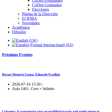
CoDep Estudiantes
CoDep Graduados
Elecciones
Página de la Dirección
El IFIBA
Novedades
Académica
Difusión
Próximos
Eventos
Doctor Honoris Causa: Eduardo Fradkin
2026-07-16 15:30 |
Aula 1401. Cero + Infinito
Coloquio: A cosmologist view on modified gravity and applications in