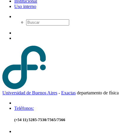
Institucional
Uso interno
Universidad de Buenos Aires
-
Exactas
d
epartamento de
f
ísica
Teléfonos:
(+54 11) 5285-7530/7565/7566