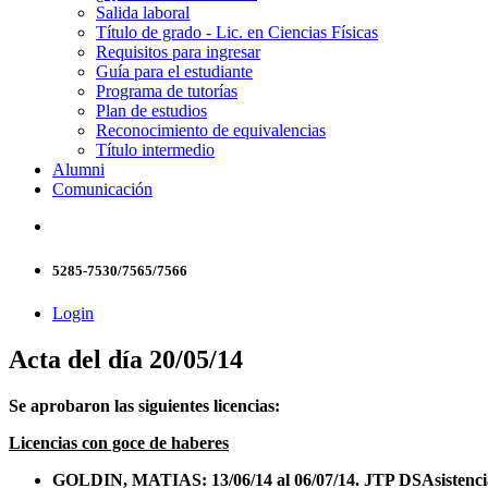
Salida laboral
Título de grado - Lic. en Ciencias Físicas
Requisitos para ingresar
Guía para el estudiante
Programa de tutorías
Plan de estudios
Reconocimiento de equivalencias
Título intermedio
Alumni
Comunicación
5285-7530/7565/7566
Login
Acta del día 20/05/14
Se aprobaron las siguientes licencias:
Licencias con goce de haberes
GOLDIN, MATIAS: 13/06/14 al 06/07/14. JTP DSAsistencia 