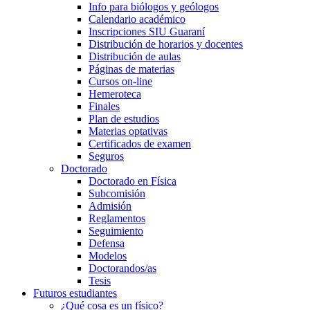
Info para biólogos y geólogos
Calendario académico
Inscripciones SIU Guaraní
Distribución de horarios y docentes
Distribución de aulas
Páginas de materias
Cursos on-line
Hemeroteca
Finales
Plan de estudios
Materias optativas
Certificados de examen
Seguros
Doctorado
Doctorado en Física
Subcomisión
Admisión
Reglamentos
Seguimiento
Defensa
Modelos
Doctorandos/as
Tesis
Futuros estudiantes
¿Qué cosa es un físico?