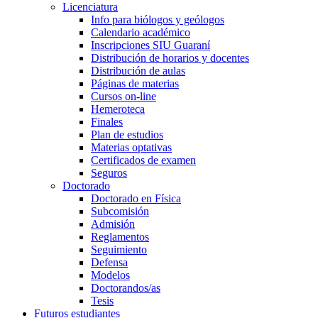
Licenciatura
Info para biólogos y geólogos
Calendario académico
Inscripciones SIU Guaraní
Distribución de horarios y docentes
Distribución de aulas
Páginas de materias
Cursos on-line
Hemeroteca
Finales
Plan de estudios
Materias optativas
Certificados de examen
Seguros
Doctorado
Doctorado en Física
Subcomisión
Admisión
Reglamentos
Seguimiento
Defensa
Modelos
Doctorandos/as
Tesis
Futuros estudiantes