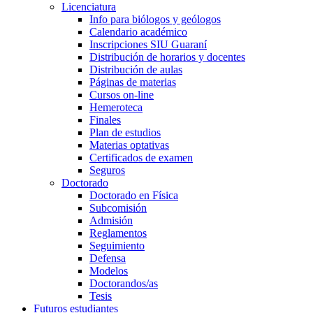
Licenciatura
Info para biólogos y geólogos
Calendario académico
Inscripciones SIU Guaraní
Distribución de horarios y docentes
Distribución de aulas
Páginas de materias
Cursos on-line
Hemeroteca
Finales
Plan de estudios
Materias optativas
Certificados de examen
Seguros
Doctorado
Doctorado en Física
Subcomisión
Admisión
Reglamentos
Seguimiento
Defensa
Modelos
Doctorandos/as
Tesis
Futuros estudiantes