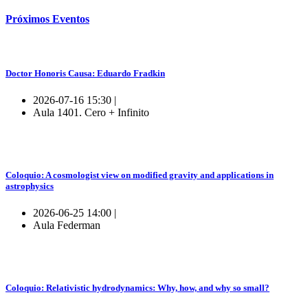
Próximos
Eventos
Doctor Honoris Causa: Eduardo Fradkin
2026-07-16 15:30 |
Aula 1401. Cero + Infinito
Coloquio: A cosmologist view on modified gravity and applications in
astrophysics
2026-06-25 14:00 |
Aula Federman
Coloquio: Relativistic hydrodynamics: Why, how, and why so small?