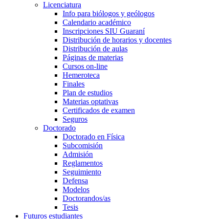
Licenciatura
Info para biólogos y geólogos
Calendario académico
Inscripciones SIU Guaraní
Distribución de horarios y docentes
Distribución de aulas
Páginas de materias
Cursos on-line
Hemeroteca
Finales
Plan de estudios
Materias optativas
Certificados de examen
Seguros
Doctorado
Doctorado en Física
Subcomisión
Admisión
Reglamentos
Seguimiento
Defensa
Modelos
Doctorandos/as
Tesis
Futuros estudiantes