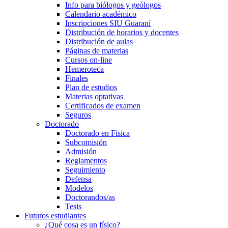
Info para biólogos y geólogos
Calendario académico
Inscripciones SIU Guaraní
Distribución de horarios y docentes
Distribución de aulas
Páginas de materias
Cursos on-line
Hemeroteca
Finales
Plan de estudios
Materias optativas
Certificados de examen
Seguros
Doctorado
Doctorado en Física
Subcomisión
Admisión
Reglamentos
Seguimiento
Defensa
Modelos
Doctorandos/as
Tesis
Futuros estudiantes
¿Qué cosa es un físico?