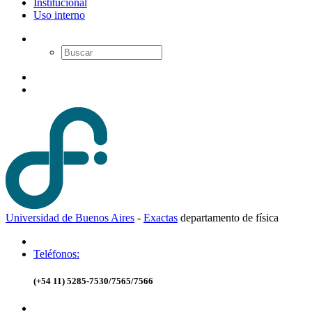
Institucional
Uso interno
Universidad de Buenos Aires
-
Exactas
d
epartamento de
f
ísica
Teléfonos:
(+54 11) 5285-7530/7565/7566