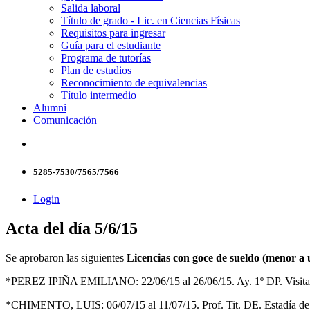
Salida laboral
Título de grado - Lic. en Ciencias Físicas
Requisitos para ingresar
Guía para el estudiante
Programa de tutorías
Plan de estudios
Reconocimiento de equivalencias
Título intermedio
Alumni
Comunicación
5285-7530/7565/7566
Login
Acta del día 5/6/15
Se aprobaron las siguientes
Licencias con goce de sueldo (menor a 
*PEREZ IPIÑA EMILIANO: 22/06/15 al 26/06/15. Ay. 1º DP. Visita a
*CHIMENTO, LUIS: 06/07/15 al 11/07/15. Prof. Tit. DE. Estadía de I