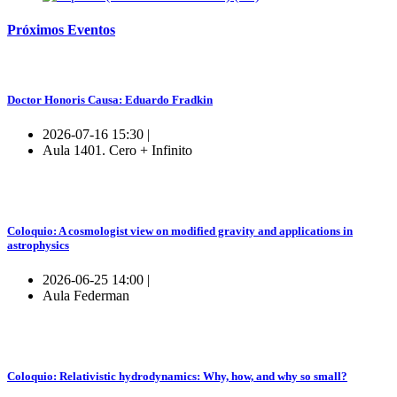
Próximos
Eventos
Doctor Honoris Causa: Eduardo Fradkin
2026-07-16 15:30 |
Aula 1401. Cero + Infinito
Coloquio: A cosmologist view on modified gravity and applications in
astrophysics
2026-06-25 14:00 |
Aula Federman
Coloquio: Relativistic hydrodynamics: Why, how, and why so small?