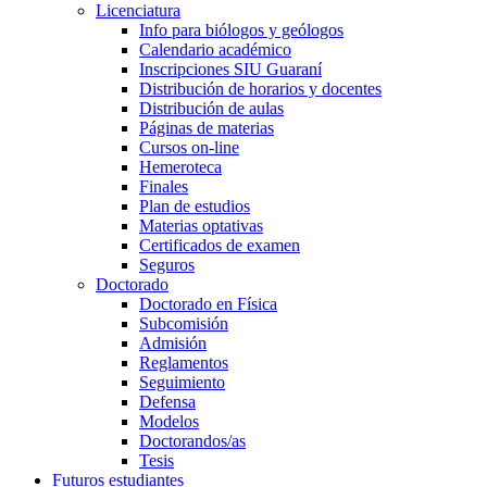
Licenciatura
Info para biólogos y geólogos
Calendario académico
Inscripciones SIU Guaraní
Distribución de horarios y docentes
Distribución de aulas
Páginas de materias
Cursos on-line
Hemeroteca
Finales
Plan de estudios
Materias optativas
Certificados de examen
Seguros
Doctorado
Doctorado en Física
Subcomisión
Admisión
Reglamentos
Seguimiento
Defensa
Modelos
Doctorandos/as
Tesis
Futuros estudiantes