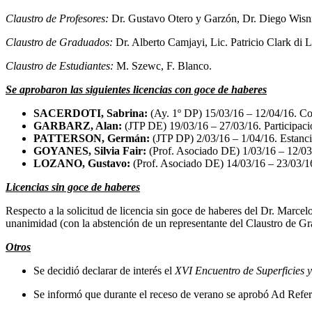
Claustro de Profesores:
Dr. Gustavo Otero y Garzón, Dr. Diego Wisni
Claustro de Graduados:
Dr. Alberto Camjayi, Lic. Patricio Clark di L
Claustro de Estudiantes:
M. Szewc, F. Blanco.
Se aprobaron las siguientes licencias con goce de haberes
SACERDOTI, Sabrina:
(Ay. 1º DP) 15/03/16 – 12/04/16. Co
GARBARZ, Alan:
(JTP DE) 19/03/16 – 27/03/16. Participaci
PATTERSON, Germán:
(JTP DP) 2/03/16 – 1/04/16. Estanci
GOYANES, Silvia Fair:
(Prof. Asociado DE) 1/03/16 – 12/03/
LOZANO, Gustavo:
(Prof. Asociado DE) 14/03/16 – 23/03/16.
Licencias sin goce de haberes
Respecto a la solicitud de licencia sin goce de haberes del Dr. Marcel
unanimidad (con la abstención de un representante del Claustro de Gra
Otros
Se decidió declarar de interés el
XVI Encuentro de Superficies 
Se informó que durante el receso de verano se aprobó Ad Refer