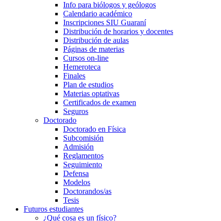
Info para biólogos y geólogos
Calendario académico
Inscripciones SIU Guaraní
Distribución de horarios y docentes
Distribución de aulas
Páginas de materias
Cursos on-line
Hemeroteca
Finales
Plan de estudios
Materias optativas
Certificados de examen
Seguros
Doctorado
Doctorado en Física
Subcomisión
Admisión
Reglamentos
Seguimiento
Defensa
Modelos
Doctorandos/as
Tesis
Futuros estudiantes
¿Qué cosa es un físico?