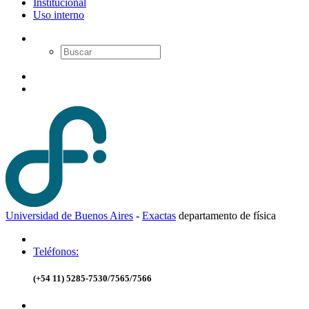
Institucional
Uso interno
Universidad de Buenos Aires
-
Exactas
d
epartamento de
f
ísica
Teléfonos:
(+54 11) 5285-7530/7565/7566