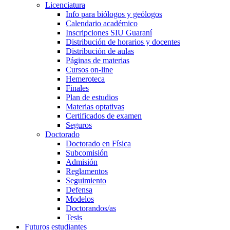
Licenciatura
Info para biólogos y geólogos
Calendario académico
Inscripciones SIU Guaraní
Distribución de horarios y docentes
Distribución de aulas
Páginas de materias
Cursos on-line
Hemeroteca
Finales
Plan de estudios
Materias optativas
Certificados de examen
Seguros
Doctorado
Doctorado en Física
Subcomisión
Admisión
Reglamentos
Seguimiento
Defensa
Modelos
Doctorandos/as
Tesis
Futuros estudiantes