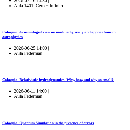
2026-07-16 15:30 |
Aula 1401. Cero + Infinito
Coloquio: A cosmologist view on modified gravity and applications in
astrophysics
2026-06-25 14:00 |
Aula Federman
Coloquio: Relativistic hydrodynamics: Why, how, and why so small?
2026-06-11 14:00 |
Aula Federman
Coloquio: Quantum Simulation in the presence of errors