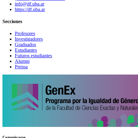
info@df.uba.ar
https://df.uba.ar
Secciones
Profesores
Investigadores
Graduados
Estudiantes
Futuros estudiantes
Alumni
Prensa
Comunicarse