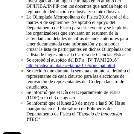
investigación con lugar de trabajo en el ámbito del
DF/IFIBA/INFIP con los docentes que actúan bajo el
régimen de dedicación exclusiva y semiexclusiva.
La Olimpíada Metropolitana de Física 2016 será el día
martes 9 de septiembre. Se aprobó el apoyo del
Departamento de Física para este evento y se le pidió a
los organizadores que enviaran un resumen de la
actividad con detalles de cifras de años anteriores para
tener documentada esta información y para poder
cruzar la lista de participantes en dichas Olimpíadas con
la lista de ingresantes a la Carrera de Ciencias Físicas.
Se aprobó el auspicio del DF a "IV TAMI 2016"
http://mate.dm.uba.ar/~tami2016/principal.html
Se decidió que durante la semana entrante se definirá el
representante de cada claustro para las elecciones de
renovación de representantes del Codep, claustro de
estudiantes.
Se informó que el Día del Departamento de Física
(DDF) será el 3 de agosto.
Se informó que el lunes 23 de mayo a las 9:00 Hs se
inaugurará en el Laboratorio de Polímeros del
Departamento de Física el
"Espacio de Innovación
YTEC"