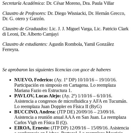
Secretaría Académica:
Dr. César Moreno, Dra. Paula Villar
Claustro de Profesores:
Dr. Diego Wisniacki, Dr. Hernán Grecco,
Dr. G. otero y Garzón.
Claustro de Graduados:
Lic. J. J. Miguel Varga, Lic. Patricio Clark
di Leoni, Dr. Alberto Camjayi
Claustro de estudiantes:
Agustín Rombola, Yamil González
Ferreyra.
Se aprobaron las siguientes licencias con goce de haberes
NUEVO, Federico:
(Ay. 1º DP) 10/10/16 – 19/10/16.
Participación en simposio en Cartagena. Lo reemplaza
Mariana Fazio en Estructura 1.
PAVLOV, Lucas Alejo:
(Ay. 2º) 1/10/16 – 6/10/16.
Asistencia a congresos de microfluidica y AFA en Tucumán.
Lo reemplaza Juan Doppler en Física II (ByG)
BUCCINO, Andrea
: (JTP DE) 20/09/16 – 23/09/16.
Asistencia a reunión anual AAA en San Juan. La reemplaza
Carlos Vigh en Física II (Q).
EIROA, Ernesto:
(JTP DP) 12/09/16 – 15/09/16. Asistencia