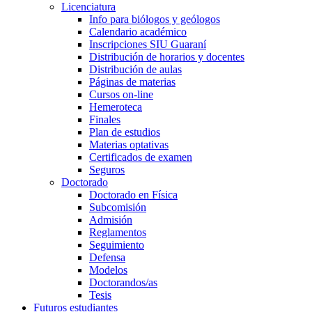
Licenciatura
Info para biólogos y geólogos
Calendario académico
Inscripciones SIU Guaraní
Distribución de horarios y docentes
Distribución de aulas
Páginas de materias
Cursos on-line
Hemeroteca
Finales
Plan de estudios
Materias optativas
Certificados de examen
Seguros
Doctorado
Doctorado en Física
Subcomisión
Admisión
Reglamentos
Seguimiento
Defensa
Modelos
Doctorandos/as
Tesis
Futuros estudiantes