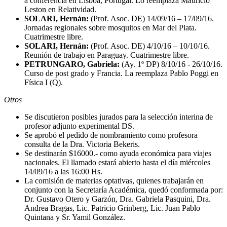
a conferencia en Lisboa, Portugal. Lo reemplaza Mauricio
Leston en Relatividad.
SOLARI, Hernán:
(Prof. Asoc. DE) 14/09/16 – 17/09/16.
Jornadas regionales sobre mosquitos en Mar del Plata.
Cuatrimestre libre.
SOLARI, Hernán:
(Prof. Asoc. DE) 4/10/16 – 10/10/16.
Reunión de trabajo en Paraguay. Cuatrimestre libre.
PETRUNGARO, Gabriela:
(Ay. 1º DP) 8/10/16 - 26/10/16.
Curso de post grado y Francia. La reemplaza Pablo Poggi en
Física I (Q).
Otros
Se discutieron posibles jurados para la selección interina de
profesor adjunto experimental DS.
Se aprobó el pedido de nombramiento como profesora
consulta de la Dra. Victoria Bekeris.
Se destinarán $16000.- como ayuda económica para viajes
nacionales. El llamado estará abierto hasta el día miércoles
14/09/16 a las 16:00 Hs.
La comisión de materias optativas, quienes trabajarán en
conjunto con la Secretaría Académica, quedó conformada por:
Dr. Gustavo Otero y Garzón, Dra. Gabriela Pasquini, Dra.
Andrea Bragas, Lic. Patricio Grinberg, Lic. Juan Pablo
Quintana y Sr. Yamil González.