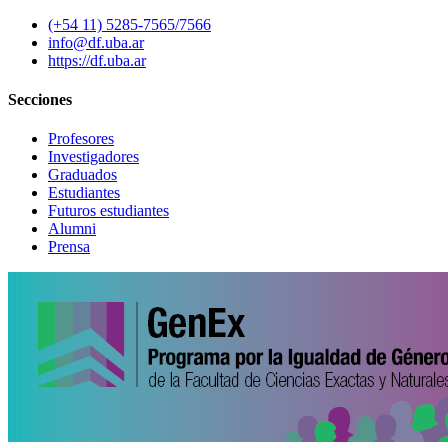
(+54 11) 5285-7565/7566
info@df.uba.ar
https://df.uba.ar
Secciones
Profesores
Investigadores
Graduados
Estudiantes
Futuros estudiantes
Alumni
Prensa