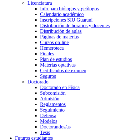
Licenciatura
Info para biólogos y geólogos
Calendario académico
Inscripciones SIU Guaraní
Distribución de horarios y docentes
Distribución de aulas
Páginas de materias
Cursos on-line
Hemeroteca
Finales
Plan de estudios
Materias optativas
Certificados de examen
Seguros
Doctorado
Doctorado en Física
Subcomisión
Admisión
Reglamentos
Seguimiento
Defensa
Modelos
Doctorandos/as
Tesis
Futuros estudiantes