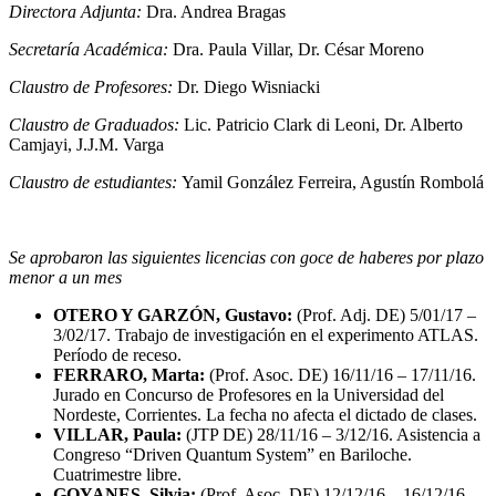
Directora Adjunta:
Dra. Andrea Bragas
Secretaría Académica:
Dra. Paula Villar, Dr. César Moreno
Claustro de Profesores:
Dr. Diego Wisniacki
Claustro de Graduados:
Lic. Patricio Clark di Leoni, Dr. Alberto
Camjayi, J.J.M. Varga
Claustro de estudiantes:
Yamil González Ferreira, Agustín Rombolá
Se aprobaron las siguientes licencias con goce de haberes por plazo
menor a un mes
OTERO Y GARZÓN, Gustavo:
(Prof. Adj. DE) 5/01/17 –
3/02/17. Trabajo de investigación en el experimento ATLAS.
Período de receso.
FERRARO, Marta:
(Prof. Asoc. DE) 16/11/16 – 17/11/16.
Jurado en Concurso de Profesores en la Universidad del
Nordeste, Corrientes. La fecha no afecta el dictado de clases.
VILLAR, Paula:
(JTP DE) 28/11/16 – 3/12/16. Asistencia a
Congreso “Driven Quantum System” en Bariloche.
Cuatrimestre libre.
GOYANES, Silvia:
(Prof. Asoc. DE) 12/12/16 – 16/12/16.