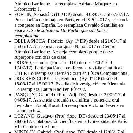
Atómico Bariloche. La reemplaza Adriana Márquez en
Laboratorio 1.
FORTÍN, Sebastián: (JTP DP) desde el 03/07/17 al 07/07/17.
Presentación de trabajo en París, en el ISPC 2017 y asistencia
a congreso en España. Lo reemplaza Osvaldo Santillán en
Física 3.
Se le solicitó al Dr. Fortín que cambie su
reemplazante.
DELLA PICCA, Fabricio: (Ay. 1º DP) desde el 21/05/17 al
25/05/17. Asistencia a congreso Nano 2017 en Centro
Atómico Bariloche. No deja reemplazo porque no se
superpone con días de clase.
DORSO, Claudio: (Prof. Tit. DE) desde 19/06/17 al
17/07/17). Participación en conferencia y visita científica a
UTEP. Lo reemplaza Hernán Solari en Física Computacional.
DOS REIS COPELLO, Federico: (Ay. 1º DP)desde el
15/08/17 al 15/09/17. Estadía de investigación en Alemania.
Lo reemplaza Laura Knoll en Física 2.
PASQUINI, Gabriela: (Prof. Adj. DE) desde el 27/05/17 al
04/06/17. Asistencia a reunión científica y ponencia oral
invitada en Natal, Brasil. La reemplaza Victoria Bekeris en
Laboratorio 4.
LOZANO, Gustavo: (Prof. Asoc. DE) desde el 28/05/17 al
28/06/17. Colaboración científica en la Universidad de París
VII. Cuatrimestre libre.
MINDLIN, Gabriel: (Prof. Asoc. DE) desde el 12/06/17 al