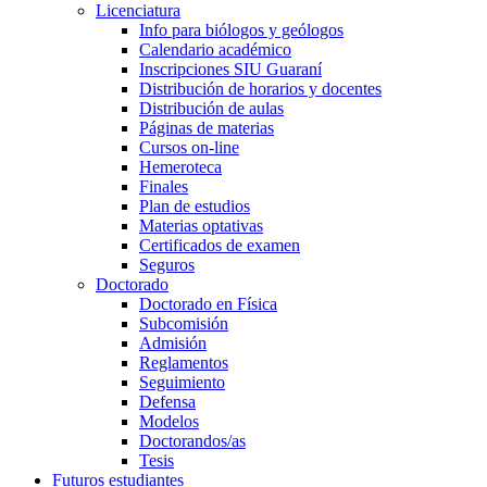
Licenciatura
Info para biólogos y geólogos
Calendario académico
Inscripciones SIU Guaraní
Distribución de horarios y docentes
Distribución de aulas
Páginas de materias
Cursos on-line
Hemeroteca
Finales
Plan de estudios
Materias optativas
Certificados de examen
Seguros
Doctorado
Doctorado en Física
Subcomisión
Admisión
Reglamentos
Seguimiento
Defensa
Modelos
Doctorandos/as
Tesis
Futuros estudiantes