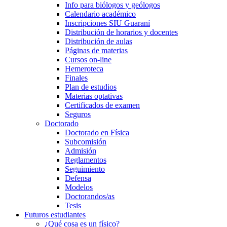
Info para biólogos y geólogos
Calendario académico
Inscripciones SIU Guaraní
Distribución de horarios y docentes
Distribución de aulas
Páginas de materias
Cursos on-line
Hemeroteca
Finales
Plan de estudios
Materias optativas
Certificados de examen
Seguros
Doctorado
Doctorado en Física
Subcomisión
Admisión
Reglamentos
Seguimiento
Defensa
Modelos
Doctorandos/as
Tesis
Futuros estudiantes
¿Qué cosa es un físico?