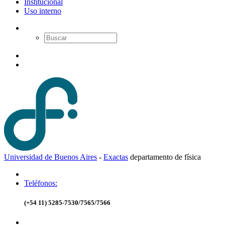
Institucional
Uso interno
Universidad de Buenos Aires
-
Exactas
d
epartamento de
f
ísica
Teléfonos:
(+54 11) 5285-7530/7565/7566