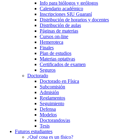
Info para biólogos y geólogos
Calendario académico
Inscripciones SIU Guaraní
Distribución de horarios y docentes
Distribución de aulas
Páginas de materias
Cursos on-line
Hemeroteca
Finales
Plan de estudios
Materias optativas
Certificados de examen
Seguros
Doctorado
Doctorado en Física
Subcomisión
Admisión
Reglamentos
Seguimiento
Defensa
Modelos
Doctorandos/as
Tesis
Futuros estudiantes
¿Qué cosa es un físico?