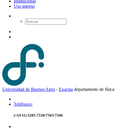
Institucional
Uso interno
Universidad de Buenos Aires
-
Exactas
d
epartamento de
f
ísica
Teléfonos:
(+54 11) 5285-7530/7565/7566