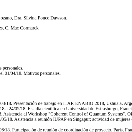
Lozano, Dra. Silvina Ponce Dawson.
nes, C. Mac Cormarck
s personales.
del 01/04/18. Motivos personales.
/03/18. Presentación de trabajo en ITAR ENABIO 2018, Ushuaia, Arge
8 a 24/05/18. Estadía científica en Universidad de Estrasburgo, Francia
8. Asistencia al Workshop "Coherent Control of Quantum Systems". Oki
/05/18. Asistencia a reunión IUPAP en Singapur; actividad de mujeres c
06/18. Participación de reunión de coordinación de proyecto. París, Fra