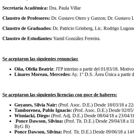
Secretaría Académica:
Dra. Paula Villar
Claustro de Profesores:
Dr. Gustavo Otero y Garzon; Dr. Gustavo 
Claustro de Graduados:
Dr. Patricio Grinberg, Lic. Rodrigo Lugo
Claustro de Estudiantes:
Yamil González Ferreira.
Se aceptaron las siguientes renuncias:
Oña, Ofelia Beatriz
: JTP interino a partir del 01/03/18. Motivo
Linares Moreau, Mercedes:
Ay. 1° D.S. Área Única a partir 
Se aceptaron las siguientes licencias con goce de haberes:
Goyanes, Silvia Nair:
(Prof. Asoc. D.E.) Desde 18/03/18 a 22
Tamborenea, Pablo Ignacio:
(Prof. Asoc. D.E.) Desde 02/05/1
Wisniacki, Diego:
(Prof. Adj. D.E.) Desde 08/04/18 a 23/04/1
Ponce Dawson, Silvina:
(Prof. Tit. D.E.) Desde 29/04/18 a 11
ByG B)
Ponce Dawson, Silvina:
Prof. Tit. D.E.) Desde 09/06/18 a 14/