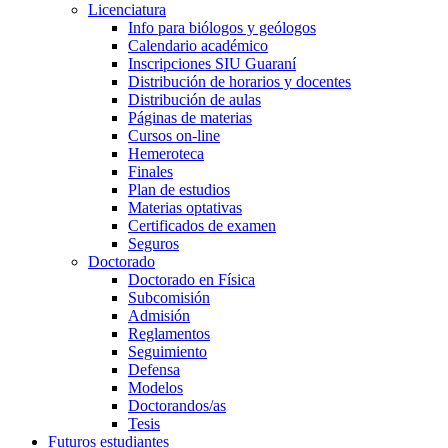
Licenciatura
Info para biólogos y geólogos
Calendario académico
Inscripciones SIU Guaraní
Distribución de horarios y docentes
Distribución de aulas
Páginas de materias
Cursos on-line
Hemeroteca
Finales
Plan de estudios
Materias optativas
Certificados de examen
Seguros
Doctorado
Doctorado en Física
Subcomisión
Admisión
Reglamentos
Seguimiento
Defensa
Modelos
Doctorandos/as
Tesis
Futuros estudiantes