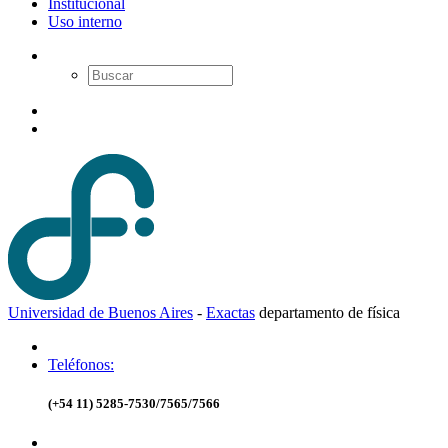
Institucional
Uso interno
Universidad de Buenos Aires
-
Exactas
d
epartamento de
f
ísica
Teléfonos:
(+54 11) 5285-7530/7565/7566