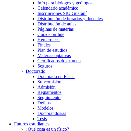
Info para biólogos y geólogos
Calendario académico
Inscripciones SIU Guaraní
Distribución de horarios y docentes
Distribución de aulas
Páginas de materias
Cursos on-line
Hemeroteca
Finales
Plan de estudios
Materias optativas
Certificados de examen
Seguros
Doctorado
Doctorado en Física
Subcomisión
Admisión
Reglamentos
Seguimiento
Defensa
Modelos
Doctorandos/as
Tesis
Futuros estudiantes
¿Qué cosa es un físico?