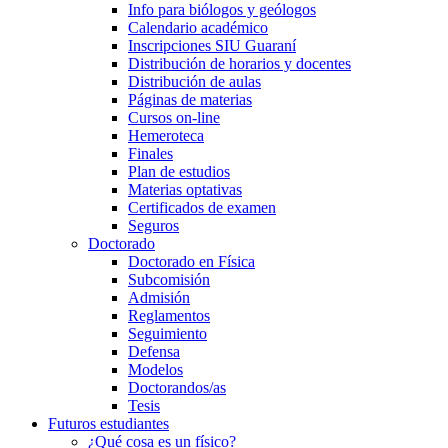
Info para biólogos y geólogos
Calendario académico
Inscripciones SIU Guaraní
Distribución de horarios y docentes
Distribución de aulas
Páginas de materias
Cursos on-line
Hemeroteca
Finales
Plan de estudios
Materias optativas
Certificados de examen
Seguros
Doctorado
Doctorado en Física
Subcomisión
Admisión
Reglamentos
Seguimiento
Defensa
Modelos
Doctorandos/as
Tesis
Futuros estudiantes
¿Qué cosa es un físico?