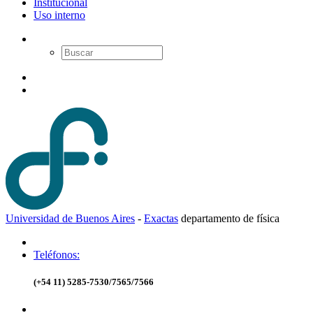
Institucional
Uso interno
Universidad de Buenos Aires
-
Exactas
d
epartamento de
f
ísica
Teléfonos:
(+54 11) 5285-7530/7565/7566