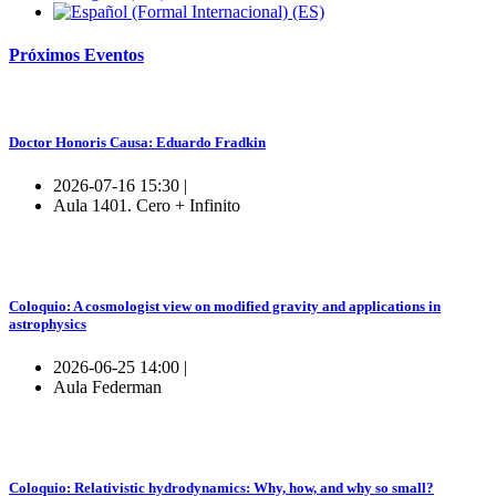
Próximos
Eventos
Doctor Honoris Causa: Eduardo Fradkin
2026-07-16 15:30 |
Aula 1401. Cero + Infinito
Coloquio: A cosmologist view on modified gravity and applications in
astrophysics
2026-06-25 14:00 |
Aula Federman
Coloquio: Relativistic hydrodynamics: Why, how, and why so small?