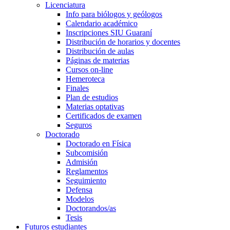
Licenciatura
Info para biólogos y geólogos
Calendario académico
Inscripciones SIU Guaraní
Distribución de horarios y docentes
Distribución de aulas
Páginas de materias
Cursos on-line
Hemeroteca
Finales
Plan de estudios
Materias optativas
Certificados de examen
Seguros
Doctorado
Doctorado en Física
Subcomisión
Admisión
Reglamentos
Seguimiento
Defensa
Modelos
Doctorandos/as
Tesis
Futuros estudiantes