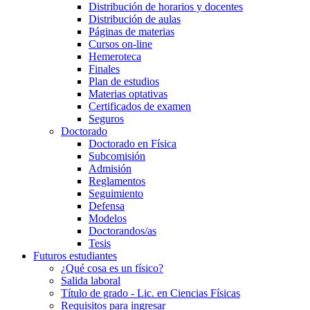
Distribución de horarios y docentes
Distribución de aulas
Páginas de materias
Cursos on-line
Hemeroteca
Finales
Plan de estudios
Materias optativas
Certificados de examen
Seguros
Doctorado
Doctorado en Física
Subcomisión
Admisión
Reglamentos
Seguimiento
Defensa
Modelos
Doctorandos/as
Tesis
Futuros estudiantes
¿Qué cosa es un físico?
Salida laboral
Título de grado - Lic. en Ciencias Físicas
Requisitos para ingresar