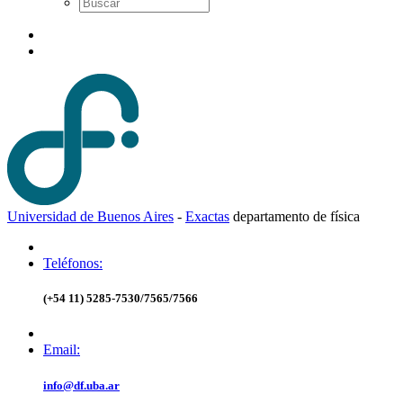
Universidad de Buenos Aires
-
Exactas
d
epartamento de
f
ísica
Teléfonos:
(+54 11) 5285-7530/7565/7566
Email:
info@df.uba.ar