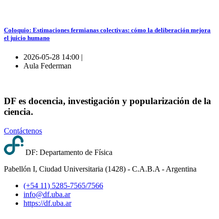
Coloquio: Estimaciones fermianas colectivas: cómo la deliberación mejora
el juicio humano
2026-05-28 14:00 |
Aula Federman
DF es docencia, investigación y popularización de la
ciencia.
Contáctenos
DF: Departamento de Física
Pabellón I, Ciudad Universitaria (1428) - C.A.B.A - Argentina
(+54 11) 5285-7565/7566
info@df.uba.ar
https://df.uba.ar