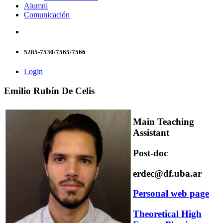
Alumni
Comunicación
5285-7530/7565/7566
Login
Emilio Rubín De Celis
Main Teaching
Assistant
Post-doc
erdec@df.uba.ar
Personal web page
Theoretical High