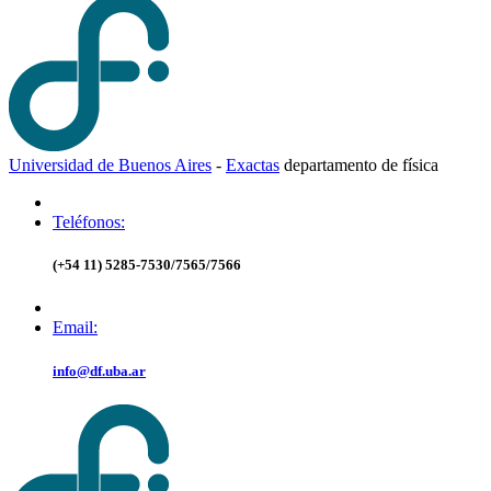
Universidad de Buenos Aires
-
Exactas
d
epartamento de
f
ísica
Teléfonos:
(+54 11) 5285-7530/7565/7566
Email:
info@df.uba.ar