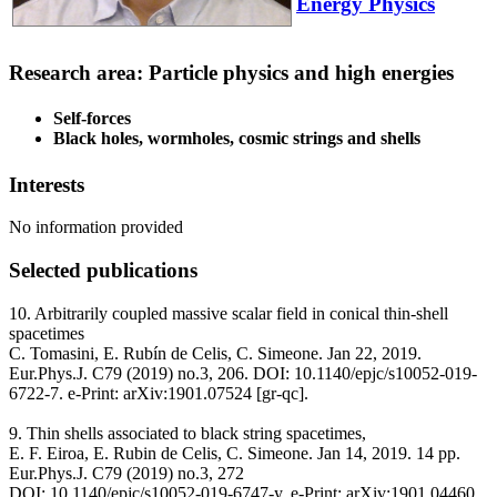
Energy Physics
Research area: Particle physics and high energies
Self-forces
Black holes, wormholes, cosmic strings and shells
Interests
No information provided
Selected publications
10. Arbitrarily coupled massive scalar field in conical thin-shell
spacetimes
C. Tomasini, E. Rubín de Celis, C. Simeone. Jan 22, 2019.
Eur.Phys.J. C79 (2019) no.3, 206. DOI: 10.1140/epjc/s10052-019-
6722-7. e-Print: arXiv:1901.07524 [gr-qc].
9. Thin shells associated to black string spacetimes,
E. F. Eiroa, E. Rubin de Celis, C. Simeone. Jan 14, 2019. 14 pp.
Eur.Phys.J. C79 (2019) no.3, 272
DOI: 10.1140/epjc/s10052-019-6747-y. e-Print: arXiv:1901.04460