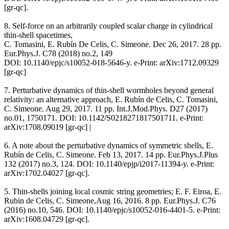
[gr-qc].
8. Self-force on an arbitrarily coupled scalar charge in cylindrical
thin-shell spacetimes,
C. Tomasini, E. Rubín De Celis, C. Simeone. Dec 26, 2017. 28 pp.
Eur.Phys.J. C78 (2018) no.2, 149
DOI: 10.1140/epjc/s10052-018-5646-y. e-Print: arXiv:1712.09329
[gr-qc]
7. Perturbative dynamics of thin-shell wormholes beyond general
relativity: an alternative approach, E. Rubín de Celis, C. Tomasini,
C. Simeone. Aug 29, 2017. 11 pp. Int.J.Mod.Phys. D27 (2017)
no.01, 1750171. DOI: 10.1142/S0218271817501711. e-Print:
arXiv:1708.09019 [gr-qc] |
6. A note about the perturbative dynamics of symmetric shells, E.
Rubín de Celis, C. Simeone. Feb 13, 2017. 14 pp. Eur.Phys.J.Plus
132 (2017) no.3, 124. DOI: 10.1140/epjp/i2017-11394-y. e-Print:
arXiv:1702.04027 [gr-qc].
5. Thin-shells joining local cosmic string geometries; E. F. Eiroa, E.
Rubin de Celis, C. Simeone,Aug 16, 2016. 8 pp. Eur.Phys.J. C76
(2016) no.10, 546. DOI: 10.1140/epjc/s10052-016-4401-5. e-Print:
arXiv:1608.04729 [gr-qc].