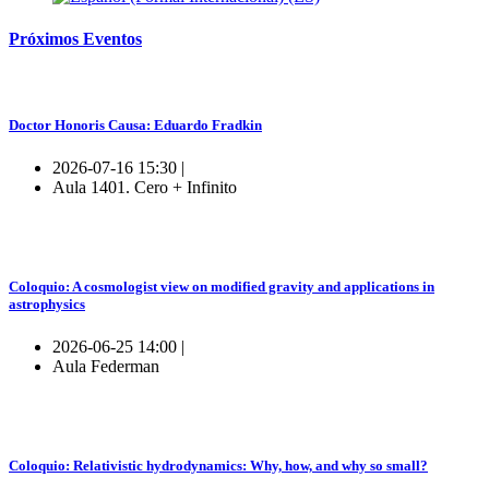
Próximos
Eventos
Doctor Honoris Causa: Eduardo Fradkin
2026-07-16 15:30 |
Aula 1401. Cero + Infinito
Coloquio: A cosmologist view on modified gravity and applications in
astrophysics
2026-06-25 14:00 |
Aula Federman
Coloquio: Relativistic hydrodynamics: Why, how, and why so small?