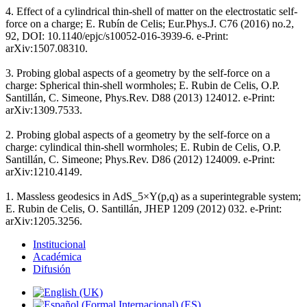
4. Effect of a cylindrical thin-shell of matter on the electrostatic self-
force on a charge; E. Rubín de Celis; Eur.Phys.J. C76 (2016) no.2,
92, DOI: 10.1140/epjc/s10052-016-3939-6. e-Print:
arXiv:1507.08310.
3. Probing global aspects of a geometry by the self-force on a
charge: Spherical thin-shell wormholes; E. Rubin de Celis, O.P.
Santillán, C. Simeone, Phys.Rev. D88 (2013) 124012. e-Print:
arXiv:1309.7533.
2. Probing global aspects of a geometry by the self-force on a
charge: cylindical thin-shell wormholes; E. Rubin de Celis, O.P.
Santillán, C. Simeone; Phys.Rev. D86 (2012) 124009. e-Print:
arXiv:1210.4149.
1. Massless geodesics in AdS_5×Y(p,q) as a superintegrable system;
E. Rubin de Celis, O. Santillán, JHEP 1209 (2012) 032. e-Print:
arXiv:1205.3256.
Institucional
Académica
Difusión