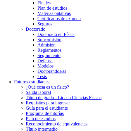
Finales
Plan de estudios
Materias optativas
Certificados de examen
Seguros
Doctorado
Doctorado en Física
Subcomisión
Admisión
Reglamentos
Seguimiento
Defensa
Modelos
Doctorandos/as
Tesis
Futuros estudiantes
¿Qué cosa es un físico?
Salida laboral
Título de grado - Lic. en Ciencias Físicas
Requisitos para ingresar
Guía para el estudiante
Programa de tutorías
Plan de estudios
Reconocimiento de equivalencias
Título intermedio