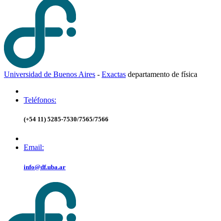
Universidad de Buenos Aires
-
Exactas
d
epartamento de
f
ísica
Teléfonos:
(+54 11) 5285-7530/7565/7566
Email:
info@df.uba.ar