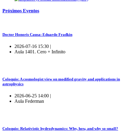
Próximos
Eventos
Doctor Honoris Causa: Eduardo Fradkin
2026-07-16 15:30 |
Aula 1401. Cero + Infinito
Coloquio: A cosmologist view on modified gravity and applications in
astrophysics
2026-06-25 14:00 |
Aula Federman
Coloquio: Relativistic hydrodynamics: Why, how, and why so small?