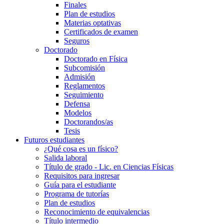
Finales
Plan de estudios
Materias optativas
Certificados de examen
Seguros
Doctorado
Doctorado en Física
Subcomisión
Admisión
Reglamentos
Seguimiento
Defensa
Modelos
Doctorandos/as
Tesis
Futuros estudiantes
¿Qué cosa es un físico?
Salida laboral
Título de grado - Lic. en Ciencias Físicas
Requisitos para ingresar
Guía para el estudiante
Programa de tutorías
Plan de estudios
Reconocimiento de equivalencias
Título intermedio