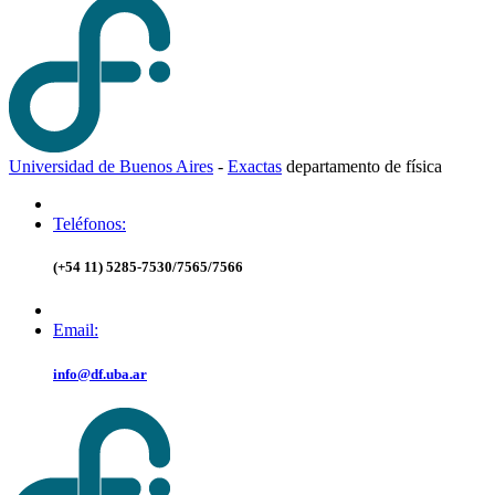
Universidad de Buenos Aires
-
Exactas
d
epartamento de
f
ísica
Teléfonos:
(+54 11) 5285-7530/7565/7566
Email:
info@df.uba.ar