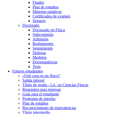
Finales
Plan de estudios
Materias optativas
Certificados de examen
Seguros
Doctorado
Doctorado en Física
Subcomisión
Admisión
Reglamentos
Seguimiento
Defensa
Modelos
Doctorandos/as
Tesis
Futuros estudiantes
¿Qué cosa es un físico?
Salida laboral
Título de grado - Lic. en Ciencias Físicas
Requisitos para ingresar
Guía para el estudiante
Programa de tutorías
Plan de estudios
Reconocimiento de equivalencias
Título intermedio