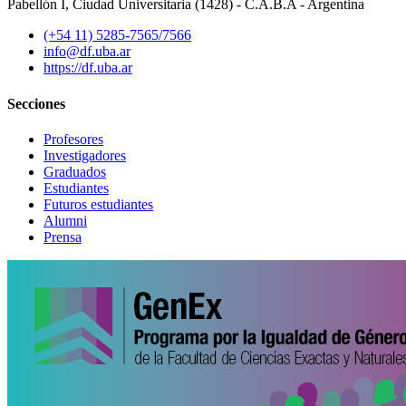
Pabellón I, Ciudad Universitaria (1428) - C.A.B.A - Argentina
(+54 11) 5285-7565/7566
info@df.uba.ar
https://df.uba.ar
Secciones
Profesores
Investigadores
Graduados
Estudiantes
Futuros estudiantes
Alumni
Prensa