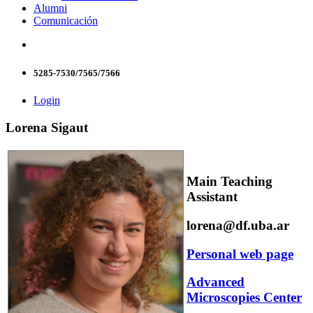
Alumni
Comunicación
5285-7530/7565/7566
Login
Lorena Sigaut
Main Teaching
Assistant
lorena@df.uba.ar
Personal web page
Advanced
Microscopies Center