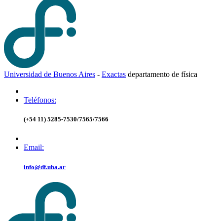
Universidad de Buenos Aires
-
Exactas
d
epartamento de
f
ísica
Teléfonos:
(+54 11) 5285-7530/7565/7566
Email:
info@df.uba.ar