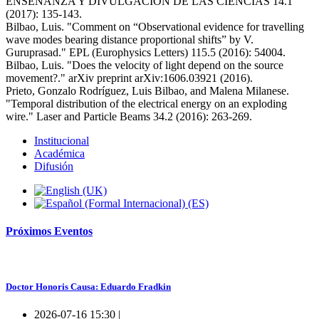
ENSENANZA Y DIVULGACION DE LAS CIENCIAS 14.1
(2017): 135-143.
Bilbao, Luis. "Comment on “Observational evidence for travelling
wave modes bearing distance proportional shifts” by V.
Guruprasad." EPL (Europhysics Letters) 115.5 (2016): 54004.
Bilbao, Luis. "Does the velocity of light depend on the source
movement?." arXiv preprint arXiv:1606.03921 (2016).
Prieto, Gonzalo Rodríguez, Luis Bilbao, and Malena Milanese.
"Temporal distribution of the electrical energy on an exploding
wire." Laser and Particle Beams 34.2 (2016): 263-269.
Institucional
Académica
Difusión
Próximos
Eventos
Doctor Honoris Causa: Eduardo Fradkin
2026-07-16 15:30 |