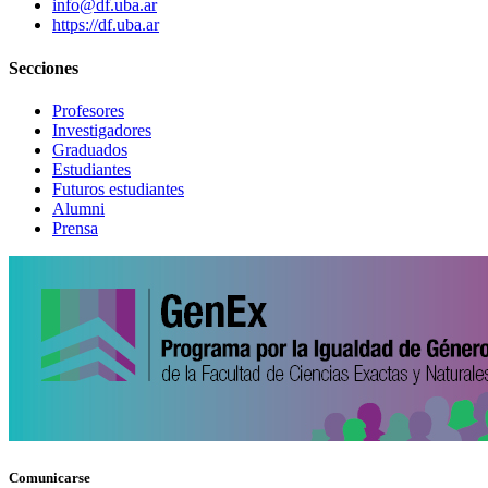
info@df.uba.ar
https://df.uba.ar
Secciones
Profesores
Investigadores
Graduados
Estudiantes
Futuros estudiantes
Alumni
Prensa
Comunicarse