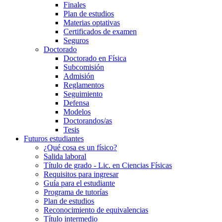
Finales
Plan de estudios
Materias optativas
Certificados de examen
Seguros
Doctorado
Doctorado en Física
Subcomisión
Admisión
Reglamentos
Seguimiento
Defensa
Modelos
Doctorandos/as
Tesis
Futuros estudiantes
¿Qué cosa es un físico?
Salida laboral
Título de grado - Lic. en Ciencias Físicas
Requisitos para ingresar
Guía para el estudiante
Programa de tutorías
Plan de estudios
Reconocimiento de equivalencias
Título intermedio