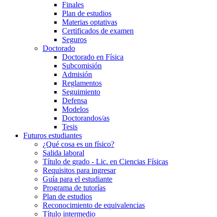
Finales
Plan de estudios
Materias optativas
Certificados de examen
Seguros
Doctorado
Doctorado en Física
Subcomisión
Admisión
Reglamentos
Seguimiento
Defensa
Modelos
Doctorandos/as
Tesis
Futuros estudiantes
¿Qué cosa es un físico?
Salida laboral
Título de grado - Lic. en Ciencias Físicas
Requisitos para ingresar
Guía para el estudiante
Programa de tutorías
Plan de estudios
Reconocimiento de equivalencias
Título intermedio