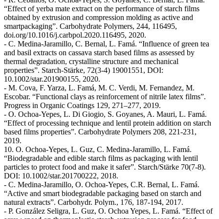
“Effect of yerba mate extract on the performance of starch films
obtained by extrusion and compression molding as active and
smartpackaging”. Carbohydrate Polymers, 244, 116495,
doi.org/10.1016/j.carbpol.2020.116495, 2020.
- C. Medina-Jaramillo, C. Bernal, L. Famá. “Influence of green tea
and basil extracts on cassava starch based films as assessed by
thermal degradation, crystalline structure and mechanical
properties”. Starch-Stärke, 72(3-4) 19001551, DOI:
10.1002/star.201900155, 2020.
- M. Cova, F. Yarza, L. Famá, M. C. Verdi, M. Fernandez, M.
Escobar. “Functional clays as reinforcement of nitrile latex films”.
Progress in Organic Coatings 129, 271–277, 2019.
- O. Ochoa-Yepes, L. Di Giogio, S. Goyanes, A. Mauri, L. Famá.
“Effect of processing technique and lentil protein addition on starch
based films properties”. Carbohydrate Polymers 208, 221-231,
2019.
10. O. Ochoa-Yepes, L. Guz, C. Medina-Jaramillo, L. Famá.
“Biodegradable and edible starch films as packaging with lentil
particles to protect food and make it safer”. Starch/Stärke 70(7-8).
DOI: 10.1002/star.201700222, 2018.
- C. Medina-Jaramillo, O. Ochoa-Yepes, C.R. Bernal, L. Famá.
“Active and smart biodegradable packaging based on starch and
natural extracts”. Carbohydr. Polym., 176, 187-194, 2017.
- P. González Seligra, L. Guz, O. Ochoa Yepes, L. Famá. “Effect of