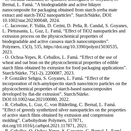
Bernal, L. Famá. “A biodegradable and active bilayer
nanocomposite for packaging obtained from starch-yerba mate
extract and starch-TiO2 nanoparticles”. Starch/Stärke, DOI:
10.1002/star.202300048, 2024.
- C. Iacovone, F. Yulita, D. Cerini, D. Peña, R. Candal, S. Goyanes,
L. Pietrasanta, L. Guz, L. Famá, “Effect of TiO2 nanoparticles and
extrusion process on the physicochemical properties of
biodegradable and active cassava starch nanocomposites”.
Polymers, 15(3), 535, https://doi.org/10.3390/polym15030535,
2023.
- O. Ochoa-Yepes, R. Ceballos, L. Famá. “Effect of the use of
wheat and oat bran on the physicochemical properties of edible
starch films obtained by extrusion for food packaging applications”.
Starch/Stärke, 75(1-2), 2200087, 2023.
- P. González Seligra, S. Goyanes, L. Famá. “Effect of the
incorporation of rich-amylopectin starch nano/micro particles on the
physicochemical properties of starch-based nanocomposites
developed by flat-die extrusion”. Starch/Stärke.
DOI:10.1002/star.202100080, 2022.
- R. Ceballos, L. Guz, C. von Bilderling, C. Bernal, L. Famá.
“Effect of greenly synthetized silver nanoparticles on the properties
of active starch films obtained by extrusion and compression
molding”. Carbohydrate Polymers, 117871,
doi.org/10.1016/j.carbpol.2021.117871, 2021.
- R. Ceballos, O. Ochoa-Yepes, S. Goyanes, C. Bernal, L. Famá.