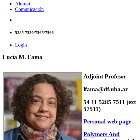
Alumni
Comunicación
5285-7530/7565/7566
Login
Lucía M. Fama
Adjoint Profesor
lfama@df.uba.ar
54 11 5285 7511 (ext
57511)
Personal web page
Polymers And