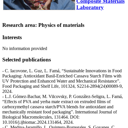
Composite Materials
Laboratory
Research area: Physics of materials
Interests
No information provided
Selected publications
- C. Iacovone, L. Guz, L. Famá, “Sustainable Innovations in Food
Packaging: Antioxidant Basil-Enriched Cassava Starch Films with
UV Protection and Enhanced Water and Mechanical Resistance”.
Food Packaging and Shelf Life, 101324, S2214-2894(24)00089-9,
2024.
- L.J. Gómez-Bachar, M. Vilcovsky, P. González-Seligra, L. Famá,
“Effects of PVA and yerba mate extract on extruded films of
carboxymethyl cassava starch/PVA blends for antioxidant and
mechanically resistant food packaging”. International Journal of
Biological Macromolecules, 131464. DOI:
10.1016/j.ijbiomac.2024.131464, 2024.
- C. Medina-Jaramillo, L. Quintero-Borregales, S. Goyanes, C.