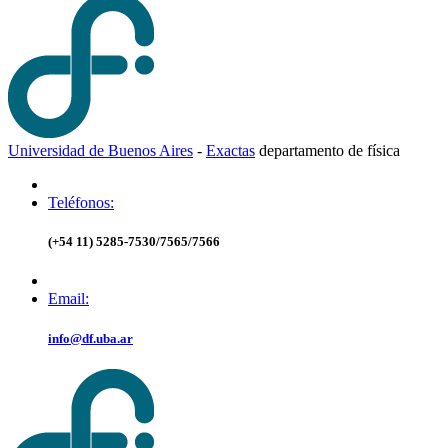
Universidad de Buenos Aires
-
Exactas
d
epartamento de
f
ísica
Teléfonos:
(+54 11) 5285-7530/7565/7566
Email:
info@df.uba.ar