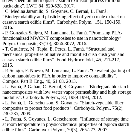
screw speed on thermoplastic starch extrusion process for food
packaging”. LWT, 84, 520-528, 2017.
- C. Medina Jaramillo, S. Goyanes, C. Bernal, L. Famá.
“Biodegradability and plasticizing effect of yerba mate extract on
cassava starch edible films”. Carbohydr. Polym., 151, 150-159,
2016.
- P. González Seligra, M. Lamanna, L. Famá. “Promising PLA-
functionalized MWCNT composites to use in nanotechnology”.
Polym. Composite,37(10), 3066-3072, 2016.
- T. Gutiérrez, M. Tapia, E. Pérez, L. Famá. “Structural and
mechanical properties of native and modified cush-cush yam and
cassava starch edible films”. Food Hydrocolloid., 45, 211-217,
2015.
- P. Seligra, F. Nuevo, M. Lamanna, L. Famá. “Covalent grafting of
carbon nanotubes to PLA in order to improve compatibility”.
Compos. Part B-Eng., 40, 61-68, 2013.
- L. Famá, P. Gañan, C. Bernal, S. Goyanes. “Biodegradable starch
nanocomposites with low water vapor permeability and high storage
modulus”. Carbohydr. Polym., 87, 1989-1993, 2012.
- L. Famá, L. Gerschenson, S. Goyanes. "Starch-vegetable fiber
composites to protect food products". Carbohydr. Polym., 75(2),
230-235, 2009.
- L. Famá, S. Goyanes, L. Gerschenson. "Influence of storage time
at room temperature in physicochemical properties of tapioca starch
edible films". Carbohydr. Polym., 70(3), 265-273, 2007.