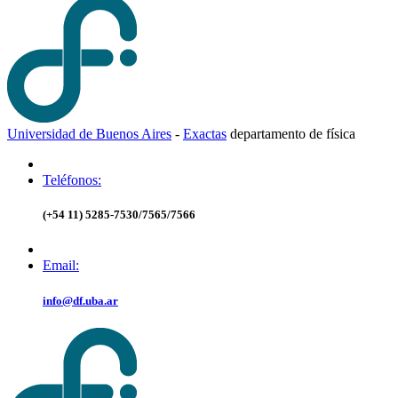
Universidad de Buenos Aires
-
Exactas
d
epartamento de
f
ísica
Teléfonos:
(+54 11) 5285-7530/7565/7566
Email:
info@df.uba.ar