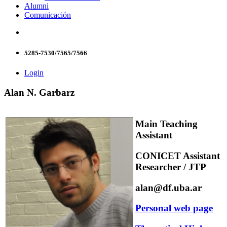
Alumni
Comunicación
5285-7530/7565/7566
Login
Alan N. Garbarz
Main Teaching
Assistant
CONICET Assistant
Researcher / JTP
alan@df.uba.ar
Personal web page