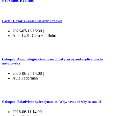
Próximos
Eventos
Doctor Honoris Causa: Eduardo Fradkin
2026-07-16 15:30 |
Aula 1401. Cero + Infinito
Coloquio: A cosmologist view on modified gravity and applications in
astrophysics
2026-06-25 14:00 |
Aula Federman
Coloquio: Relativistic hydrodynamics: Why, how, and why so small?
2026-06-11 14:00 |