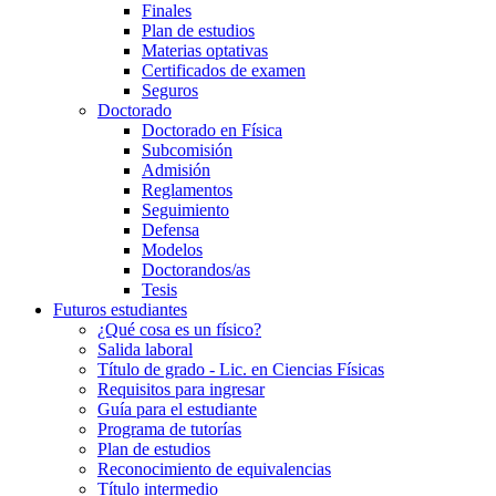
Finales
Plan de estudios
Materias optativas
Certificados de examen
Seguros
Doctorado
Doctorado en Física
Subcomisión
Admisión
Reglamentos
Seguimiento
Defensa
Modelos
Doctorandos/as
Tesis
Futuros estudiantes
¿Qué cosa es un físico?
Salida laboral
Título de grado - Lic. en Ciencias Físicas
Requisitos para ingresar
Guía para el estudiante
Programa de tutorías
Plan de estudios
Reconocimiento de equivalencias
Título intermedio