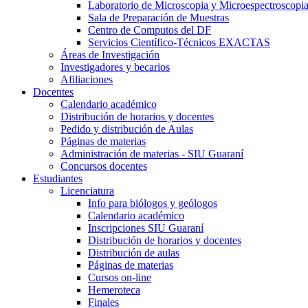
Laboratorio de Microscopia y Microespectroscopi
Sala de Preparación de Muestras
Centro de Computos del DF
Servicios Científico-Técnicos EXACTAS
Áreas de Investigación
Investigadores y becarios
Afiliaciones
Docentes
Calendario académico
Distribución de horarios y docentes
Pedido y distribución de Aulas
Páginas de materias
Administración de materias - SIU Guaraní
Concursos docentes
Estudiantes
Licenciatura
Info para biólogos y geólogos
Calendario académico
Inscripciones SIU Guaraní
Distribución de horarios y docentes
Distribución de aulas
Páginas de materias
Cursos on-line
Hemeroteca
Finales