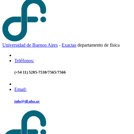
Universidad de Buenos Aires
-
Exactas
d
epartamento de
f
ísica
Teléfonos:
(+54 11) 5285-7530/7565/7566
Email:
info@df.uba.ar