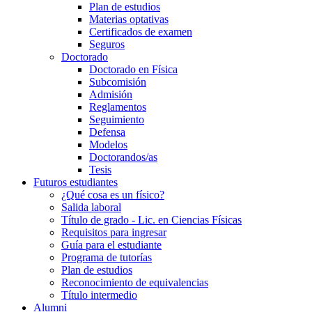
Plan de estudios
Materias optativas
Certificados de examen
Seguros
Doctorado
Doctorado en Física
Subcomisión
Admisión
Reglamentos
Seguimiento
Defensa
Modelos
Doctorandos/as
Tesis
Futuros estudiantes
¿Qué cosa es un físico?
Salida laboral
Título de grado - Lic. en Ciencias Físicas
Requisitos para ingresar
Guía para el estudiante
Programa de tutorías
Plan de estudios
Reconocimiento de equivalencias
Título intermedio
Alumni