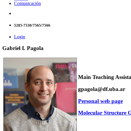
Comunicación
5285-7530/7565/7566
Login
Gabriel I. Pagola
Main Teaching Assist
gpagola@df.uba.ar
Personal web page
Molecular Structure 