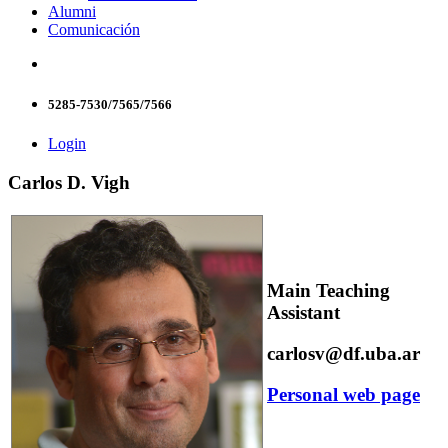
Alumni
Comunicación
5285-7530/7565/7566
Login
Carlos D. Vigh
Main Teaching
Assistant
carlosv@df.uba.ar
Personal web page