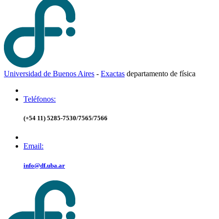
Universidad de Buenos Aires
-
Exactas
d
epartamento de
f
ísica
Teléfonos:
(+54 11) 5285-7530/7565/7566
Email:
info@df.uba.ar