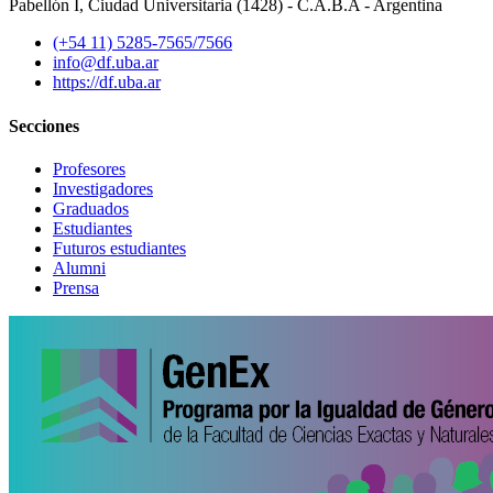
Pabellón I, Ciudad Universitaria (1428) - C.A.B.A - Argentina
(+54 11) 5285-7565/7566
info@df.uba.ar
https://df.uba.ar
Secciones
Profesores
Investigadores
Graduados
Estudiantes
Futuros estudiantes
Alumni
Prensa