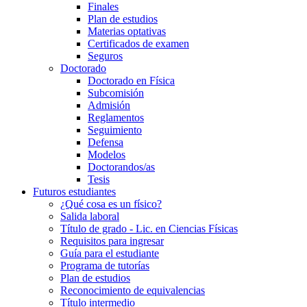
Finales
Plan de estudios
Materias optativas
Certificados de examen
Seguros
Doctorado
Doctorado en Física
Subcomisión
Admisión
Reglamentos
Seguimiento
Defensa
Modelos
Doctorandos/as
Tesis
Futuros estudiantes
¿Qué cosa es un físico?
Salida laboral
Título de grado - Lic. en Ciencias Físicas
Requisitos para ingresar
Guía para el estudiante
Programa de tutorías
Plan de estudios
Reconocimiento de equivalencias
Título intermedio