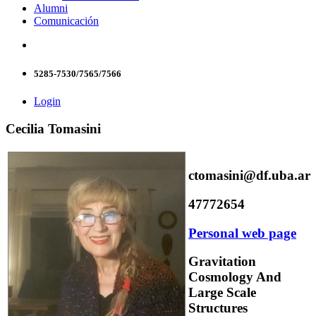
Alumni
Comunicación
5285-7530/7565/7566
Login
Cecilia Tomasini
ctomasini@df.uba.ar
47772654
Personal web page
Gravitation
Cosmology And
Large Scale
Structures