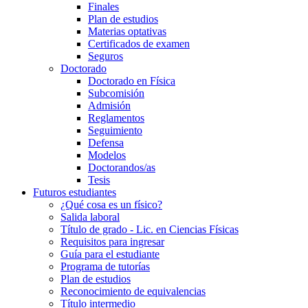
Finales
Plan de estudios
Materias optativas
Certificados de examen
Seguros
Doctorado
Doctorado en Física
Subcomisión
Admisión
Reglamentos
Seguimiento
Defensa
Modelos
Doctorandos/as
Tesis
Futuros estudiantes
¿Qué cosa es un físico?
Salida laboral
Título de grado - Lic. en Ciencias Físicas
Requisitos para ingresar
Guía para el estudiante
Programa de tutorías
Plan de estudios
Reconocimiento de equivalencias
Título intermedio