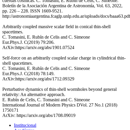
cuerdas cósmicas. C. Tomasini, E. Rubín de Celis, C. Simeone.
Boletín de la Asociación Argentina de Astronomía, Vol. 63, 2022,
pp. 226 – 228. ISSN 1669-9521.
http://astronomiaargentina.fcaglp.unlp.edu.ar/uploads/docs/baaa63.pd
Arbitrarily coupled massive scalar field in conical thin-shell
spacetimes.
C. Tomasini, E. Rubín de Celis and C. Simeone
Eur.Phys.J. C(2019) 79:206.
ArXiv:https://arxiv.org/abs/1901.07524
Self-force on an arbitrarily coupled scalar charge in cylindrical thin-
shell spacetimes.
C. Tomasini, E. Rubín de Celis and C. Simeone
Eur.Phys.J. C(2018) 78:149.
ArXiv:https://arxiv.org/abs/1712.09329
Perturbative dynamics of thin-shell wormholes beyond general
relativity: An alternative approach.
E. Rubín de Celis, C. Tomasini and C. Simeone
International Journal of Modern Physics DVol. 27 No.1 (2018)
1750171
ArXiv: https://arxiv.org/abs/1708.09019
Institucional