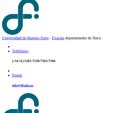
Universidad de Buenos Aires
-
Exactas
d
epartamento de
f
ísica
Teléfonos:
(+54 11) 5285-7530/7565/7566
Email:
info@df.uba.ar