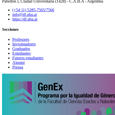
Pabellón I, Ciudad Universitaria (1428) - C.A.B.A - Argentina
(+54 11) 5285-7565/7566
info@df.uba.ar
https://df.uba.ar
Secciones
Profesores
Investigadores
Graduados
Estudiantes
Futuros estudiantes
Alumni
Prensa