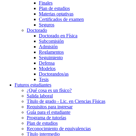
Finales
Plan de estudios
Materias optativas
Certificados de examen
Seguros
Doctorado
Doctorado en Física
Subcomisión
Admisión
Reglamentos
Seguimiento
Defensa
Modelos
Doctorandos/as
Tesis
Futuros estudiantes
¿Qué cosa es un físico?
Salida laboral
Título de grado - Lic. en Ciencias Físicas
Requisitos para ingresar
Guía para el estudiante
Programa de tutorías
Plan de estudios
Reconocimiento de equivalencias
Título intermedio