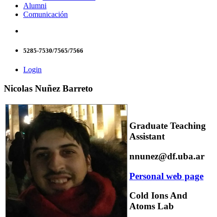
Alumni
Comunicación
5285-7530/7565/7566
Login
Nicolas Nuñez Barreto
Graduate Teaching
Assistant
nnunez@df.uba.ar
Personal web page
Cold Ions And
Atoms Lab