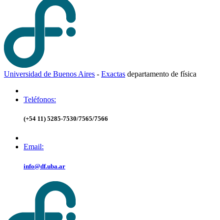
Universidad de Buenos Aires
-
Exactas
d
epartamento de
f
ísica
Teléfonos:
(+54 11) 5285-7530/7565/7566
Email:
info@df.uba.ar